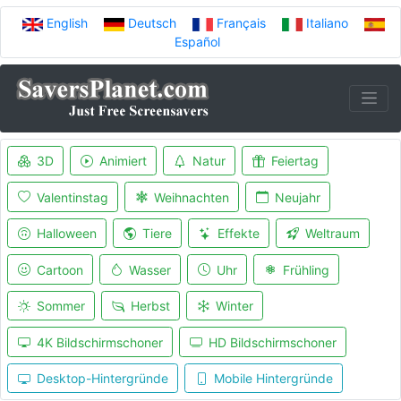
English
Deutsch
Français
Italiano
Español
3D
Animiert
Natur
Feiertag
Valentinstag
Weihnachten
Neujahr
Halloween
Tiere
Effekte
Weltraum
Cartoon
Wasser
Uhr
Frühling
Sommer
Herbst
Winter
4K Bildschirmschoner
HD Bildschirmschoner
Desktop-Hintergründe
Mobile Hintergründe