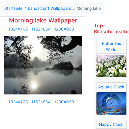
Startseite
Landschaft Wallpapers
Morning lake
Morning lake Wallpaper
Top-
1024x768
1152x864
1280x960
Bildschirmsch
Butterflies
World
Aquatic Clock
1024x768
1152x864
1280x960
Happy Clock