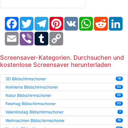
Facebook
Twitter
Telegram
Pinterest
VK
WhatsApp
Reddit
Li
Email
Viber
Tumblr
Copy
Link
Screensaver-Kategorien. Durchsuchen und
kostenlose Screensaver herunterladen
3D Bildschirmschoner
18
Animierte Bildschirmschoner
53
Natur Bildschirmschoner
35
Feiertag Bildschirmschoner
33
Valentinstag Bildschirmschoner
7
Weihnachten Bildschirmschoner
16