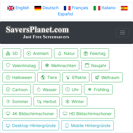
English
Deutsch
Français
Italiano
Español
3D
Animiert
Natur
Feiertag
Valentinstag
Weihnachten
Neujahr
Halloween
Tiere
Effekte
Weltraum
Cartoon
Wasser
Uhr
Frühling
Sommer
Herbst
Winter
4K Bildschirmschoner
HD Bildschirmschoner
Desktop-Hintergründe
Mobile Hintergründe