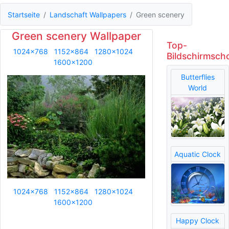
Startseite
Landschaft Wallpapers
Green scenery
Green scenery Wallpaper
Top-
1024x768
1152x864
1280x1024
Bildschirmsch
1600x1200
Butterflies
World
Aquatic Clock
1024x768
1152x864
1280x1024
1600x1200
Happy Clock