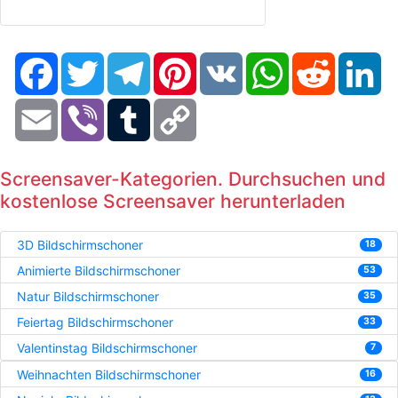
Facebook
Twitter
Telegram
Pinterest
VK
WhatsApp
Reddit
Li
Email
Viber
Tumblr
Copy
Link
Screensaver-Kategorien. Durchsuchen und
kostenlose Screensaver herunterladen
3D Bildschirmschoner
18
Animierte Bildschirmschoner
53
Natur Bildschirmschoner
35
Feiertag Bildschirmschoner
33
Valentinstag Bildschirmschoner
7
Weihnachten Bildschirmschoner
16