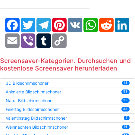
Facebook
Twitter
Telegram
Pinterest
VK
WhatsApp
Reddit
Li
Email
Viber
Tumblr
Copy
Link
Screensaver-Kategorien. Durchsuchen und
kostenlose Screensaver herunterladen
3D Bildschirmschoner
18
Animierte Bildschirmschoner
53
Natur Bildschirmschoner
35
Feiertag Bildschirmschoner
33
Valentinstag Bildschirmschoner
7
Weihnachten Bildschirmschoner
16