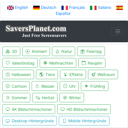
English
Deutsch
Français
Italiano
Español
3D
Animiert
Natur
Feiertag
Valentinstag
Weihnachten
Neujahr
Halloween
Tiere
Effekte
Weltraum
Cartoon
Wasser
Uhr
Frühling
Sommer
Herbst
Winter
4K Bildschirmschoner
HD Bildschirmschoner
Desktop-Hintergründe
Mobile Hintergründe