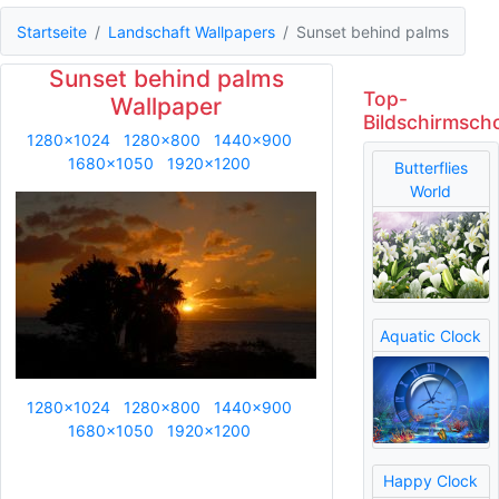
Startseite
Landschaft Wallpapers
Sunset behind palms
Sunset behind palms
Top-
Wallpaper
Bildschirmsch
1280x1024
1280x800
1440x900
1680x1050
1920x1200
Butterflies
World
Aquatic Clock
1280x1024
1280x800
1440x900
1680x1050
1920x1200
Happy Clock