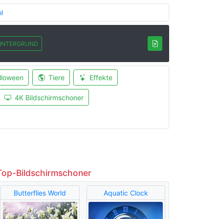
l
INTERGRUND
lloween
Tiere
Effekte
4K Bildschirmschoner
Top-Bildschirmschoner
Butterflies World
Aquatic Clock