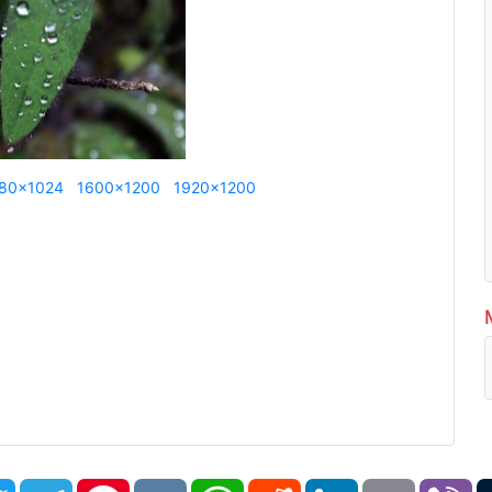
80x1024
1600x1200
1920x1200
book
Twitter
Telegram
Pinterest
VK
WhatsApp
Reddit
LinkedIn
Email
Vi