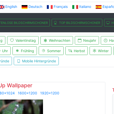
English
Deutsch
Français
Italiano
Españo
TENLOSE BILDSCHIRMSCHONER
TOP BILDSCHIRMSCHONER
H
ag
Valentinstag
Weihnachten
Neujahr
Ha
Uhr
Frühling
Sommer
Herbst
Winter
ründe
Mobile Hintergründe
Up Wallpaper
80x1024
1600x1200
1920x1200