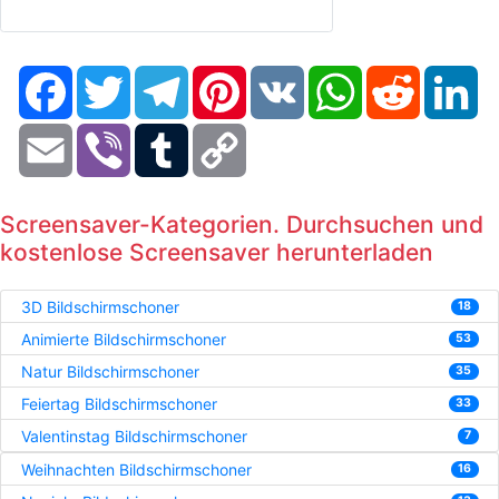
Facebook
Twitter
Telegram
Pinterest
VK
WhatsApp
Reddit
Li
Email
Viber
Tumblr
Copy
Link
Screensaver-Kategorien. Durchsuchen und
kostenlose Screensaver herunterladen
3D Bildschirmschoner
18
Animierte Bildschirmschoner
53
Natur Bildschirmschoner
35
Feiertag Bildschirmschoner
33
Valentinstag Bildschirmschoner
7
Weihnachten Bildschirmschoner
16