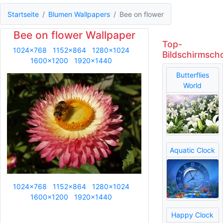
Startseite
Blumen Wallpapers
Bee on flower
Bee on flower Wallpaper
Top-
1024x768
1152x864
1280x1024
Bildschirmsch
1600x1200
1920x1440
Butterflies
World
Aquatic Clock
1024x768
1152x864
1280x1024
1600x1200
1920x1440
Happy Clock