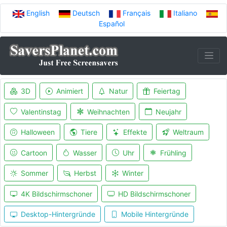
English
Deutsch
Français
Italiano
Español
3D
Animiert
Natur
Feiertag
Valentinstag
Weihnachten
Neujahr
Halloween
Tiere
Effekte
Weltraum
Cartoon
Wasser
Uhr
Frühling
Sommer
Herbst
Winter
4K Bildschirmschoner
HD Bildschirmschoner
Desktop-Hintergründe
Mobile Hintergründe