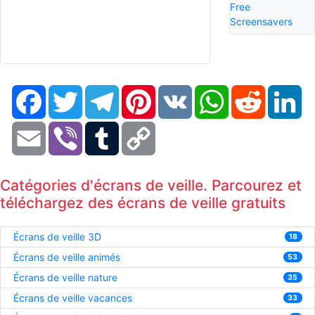
Free
Screensavers
Facebook
Twitter
Telegram
Pinterest
VK
WhatsApp
Reddit
Li
Email
Viber
Tumblr
Copy
Link
Catégories d'écrans de veille. Parcourez et
téléchargez des écrans de veille gratuits
Écrans de veille 3D
18
Écrans de veille animés
53
Écrans de veille nature
35
Écrans de veille vacances
33