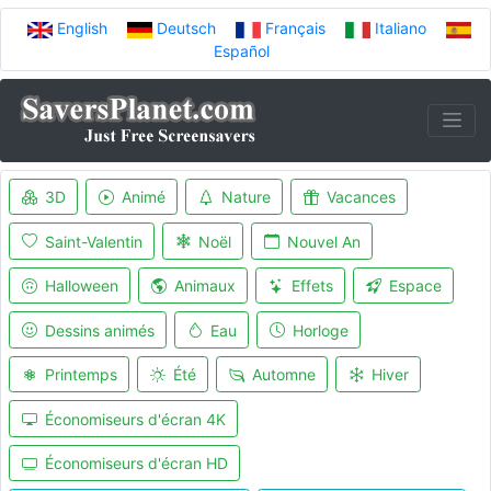
English
Deutsch
Français
Italiano
Español
3D
Animé
Nature
Vacances
Saint-Valentin
Noël
Nouvel An
Halloween
Animaux
Effets
Espace
Dessins animés
Eau
Horloge
Printemps
Été
Automne
Hiver
Économiseurs d'écran 4K
Économiseurs d'écran HD