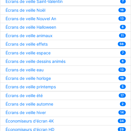
Écrans de veille Saint-Valentin
7
Écrans de veille Noël
16
Écrans de veille Nouvel An
13
Écrans de veille Halloween
8
Écrans de veille animaux
11
Écrans de veille effets
56
Écrans de veille espace
7
Écrans de veille dessins animés
8
Écrans de veille eau
13
Écrans de veille horloge
19
Écrans de veille printemps
5
Écrans de veille été
17
Écrans de veille automne
2
Écrans de veille hiver
14
Économiseurs d'écran 4K
34
Économiseurs d'écran HD
29