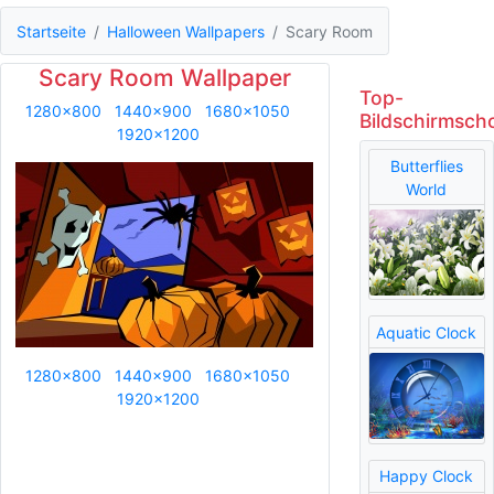
Startseite
Halloween Wallpapers
Scary Room
Scary Room Wallpaper
Top-
1280x800
1440x900
1680x1050
Bildschirmsch
1920x1200
Butterflies
World
Aquatic Clock
1280x800
1440x900
1680x1050
1920x1200
Happy Clock