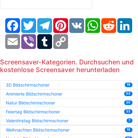
Facebook
Twitter
Telegram
Pinterest
VK
WhatsApp
Reddit
Li
Email
Viber
Tumblr
Copy
Link
Screensaver-Kategorien. Durchsuchen und
kostenlose Screensaver herunterladen
3D Bildschirmschoner
18
Animierte Bildschirmschoner
53
Natur Bildschirmschoner
35
Feiertag Bildschirmschoner
33
Valentinstag Bildschirmschoner
7
Weihnachten Bildschirmschoner
16