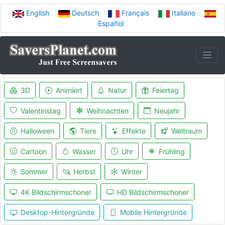
English
Deutsch
Français
Italiano
Español
3D
Animiert
Natur
Feiertag
Valentinstag
Weihnachten
Neujahr
Halloween
Tiere
Effekte
Weltraum
Cartoon
Wasser
Uhr
Frühling
Sommer
Herbst
Winter
4K Bildschirmschoner
HD Bildschirmschoner
Desktop-Hintergründe
Mobile Hintergründe