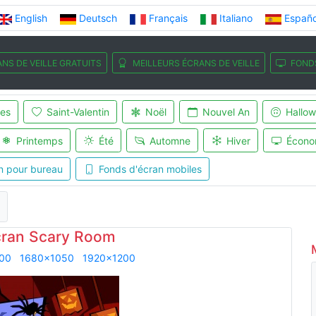
English
Deutsch
Français
Italiano
Españo
NS DE VEILLE GRATUITS
MEILLEURS ÉCRANS DE VEILLE
FOND
es
Saint-Valentin
Noël
Nouvel An
Hallo
Printemps
Été
Automne
Hiver
Écono
n pour bureau
Fonds d'écran mobiles
cran Scary Room
00
1680x1050
1920x1200