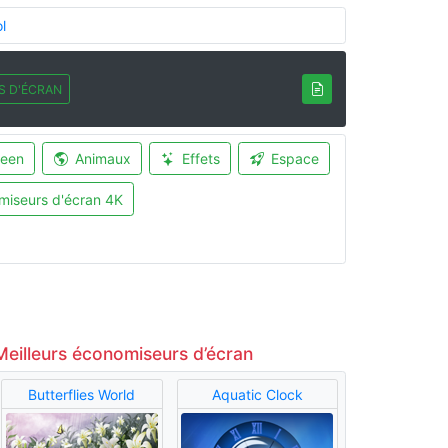
l
S D'ÉCRAN
ween
Animaux
Effets
Espace
miseurs d'écran 4K
Meilleurs économiseurs d’écran
Butterflies World
Aquatic Clock