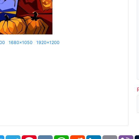
00
1680x1050
1920x1200
book
Twitter
Telegram
Pinterest
VK
WhatsApp
Reddit
LinkedIn
Email
Vi