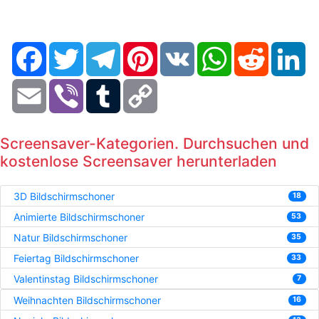
Facebook
Twitter
Telegram
Pinterest
VK
WhatsApp
Reddit
Li
Email
Viber
Tumblr
Copy
Link
Screensaver-Kategorien. Durchsuchen und
kostenlose Screensaver herunterladen
3D Bildschirmschoner
18
Animierte Bildschirmschoner
53
Natur Bildschirmschoner
35
Feiertag Bildschirmschoner
33
Valentinstag Bildschirmschoner
7
Weihnachten Bildschirmschoner
16