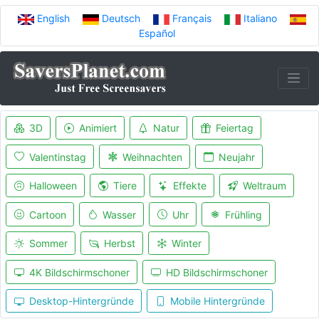
English
Deutsch
Français
Italiano
Español
3D
Animiert
Natur
Feiertag
Valentinstag
Weihnachten
Neujahr
Halloween
Tiere
Effekte
Weltraum
Cartoon
Wasser
Uhr
Frühling
Sommer
Herbst
Winter
4K Bildschirmschoner
HD Bildschirmschoner
Desktop-Hintergründe
Mobile Hintergründe