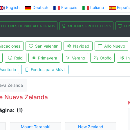
English
Deutsch
Français
Italiano
Españo
TECTORES DE PANTALLA GRATIS
MEJORES PROTECTORES
FO
Vacaciones
San Valentín
Navidad
Año Nuevo
Reloj
Primavera
Verano
Otoño
In
scritorio
Fondos para Móvil
eva Zelanda
e Nueva Zelanda
ágina: (1)
Mount Taranaki
New Zealand