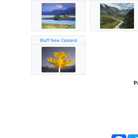
Bluff New Zealand
P
Face