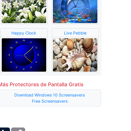
Happy Clock
Live Pebble
Más Protectores de Pantalla Gratis
Download Windows 10 Screensavers
Free Screensavers
ber
Tumblr
Copy