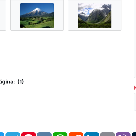
ágina: (1)
book
Twitter
Telegram
Pinterest
VK
WhatsApp
Reddit
LinkedIn
Email
Vi