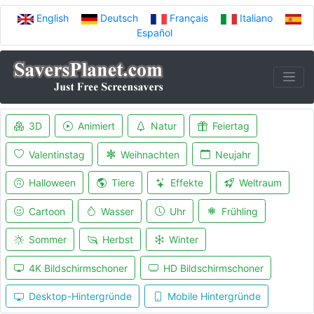
English
Deutsch
Français
Italiano
Español
3D
Animiert
Natur
Feiertag
Valentinstag
Weihnachten
Neujahr
Halloween
Tiere
Effekte
Weltraum
Cartoon
Wasser
Uhr
Frühling
Sommer
Herbst
Winter
4K Bildschirmschoner
HD Bildschirmschoner
Desktop-Hintergründe
Mobile Hintergründe