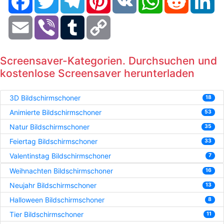
Email
Viber
Tumblr
Copy
Link
Screensaver-Kategorien. Durchsuchen und
kostenlose Screensaver herunterladen
3D Bildschirmschoner
18
Animierte Bildschirmschoner
53
Natur Bildschirmschoner
35
Feiertag Bildschirmschoner
33
Valentinstag Bildschirmschoner
7
Weihnachten Bildschirmschoner
16
Neujahr Bildschirmschoner
13
Halloween Bildschirmschoner
8
Tier Bildschirmschoner
11