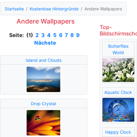
Startseite
Kostenlose Hintergründe
Andere Wallpapers
Andere Wallpapers
Top-
Bildschirmsch
Seite: (1)
2
3
4
5
6
7
8
9
Nächste
Butterflies
World
Island and Clouds
Aquatic Clock
Drop Crystal
Happy Clock