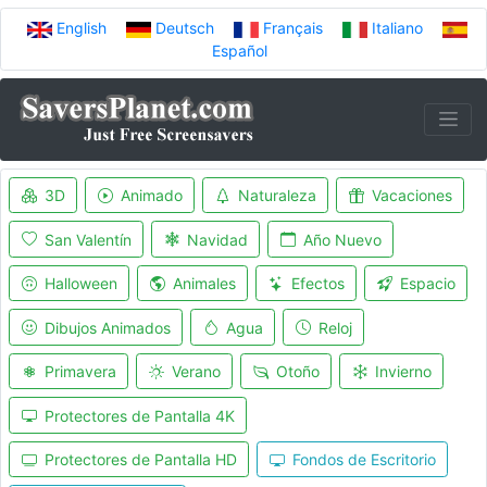
English
Deutsch
Français
Italiano
Español
3D
Animado
Naturaleza
Vacaciones
San Valentín
Navidad
Año Nuevo
Halloween
Animales
Efectos
Espacio
Dibujos Animados
Agua
Reloj
Primavera
Verano
Otoño
Invierno
Protectores de Pantalla 4K
Protectores de Pantalla HD
Fondos de Escritorio