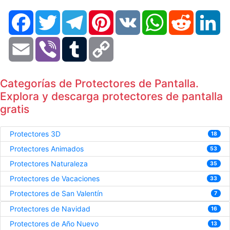
Facebook
Twitter
Telegram
Pinterest
VK
WhatsApp
Reddit
Li
Email
Viber
Tumblr
Copy
Link
Categorías de Protectores de Pantalla.
Explora y descarga protectores de pantalla
gratis
Protectores 3D
18
Protectores Animados
53
Protectores Naturaleza
35
Protectores de Vacaciones
33
Protectores de San Valentín
7
Protectores de Navidad
16
Protectores de Año Nuevo
13