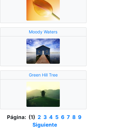
Moody Waters
Green Hill Tree
Página: (1)
2
3
4
5
6
7
8
9
Siguiente