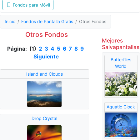
Fondos para Móvil
Inicio
Fondos de Pantalla Gratis
Otros Fondos
Otros Fondos
Mejores
Salvapantallas
Página: (1)
2
3
4
5
6
7
8
9
Siguiente
Butterflies
World
Island and Clouds
Aquatic Clock
Drop Crystal