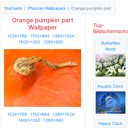
Startseite
Pflanzen Wallpapers
Orange pumpkin part
Orange pumpkin part
Top-
Wallpaper
Bildschirmsch
1024x768
1152x864
1280x1024
1600x1200
1280x960
Butterflies
World
Aquatic Clock
1024x768
1152x864
1280x1024
1600x1200
1280x960
Happy Clock