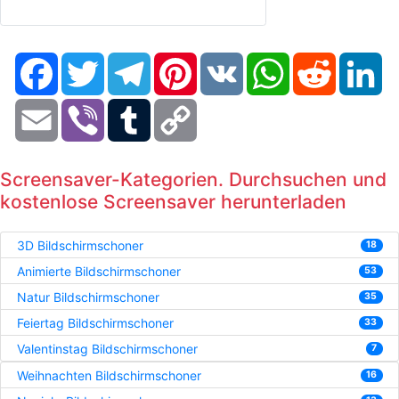
Facebook
Twitter
Telegram
Pinterest
VK
WhatsApp
Reddit
Li
Email
Viber
Tumblr
Copy
Link
Screensaver-Kategorien. Durchsuchen und
kostenlose Screensaver herunterladen
3D Bildschirmschoner
18
Animierte Bildschirmschoner
53
Natur Bildschirmschoner
35
Feiertag Bildschirmschoner
33
Valentinstag Bildschirmschoner
7
Weihnachten Bildschirmschoner
16