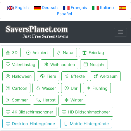
English
Deutsch
Français
Italiano
Español
3D
Animiert
Natur
Feiertag
Valentinstag
Weihnachten
Neujahr
Halloween
Tiere
Effekte
Weltraum
Cartoon
Wasser
Uhr
Frühling
Sommer
Herbst
Winter
4K Bildschirmschoner
HD Bildschirmschoner
Desktop-Hintergründe
Mobile Hintergründe