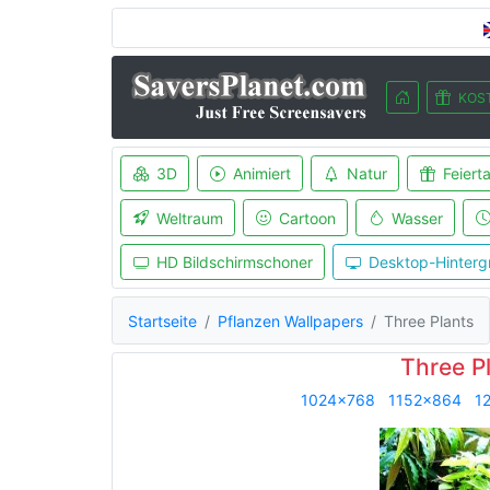
KOS
3D
Animiert
Natur
Feiert
Weltraum
Cartoon
Wasser
HD Bildschirmschoner
Desktop-Hinterg
Startseite
Pflanzen Wallpapers
Three Plants
Three P
1024x768
1152x864
1