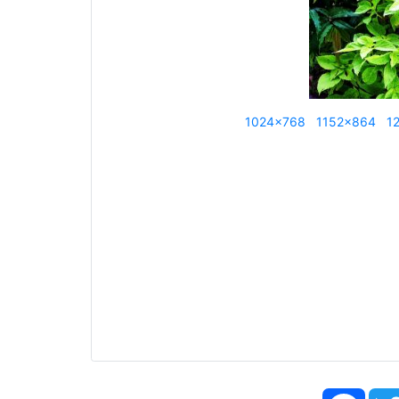
1024x768
1152x864
1
Face