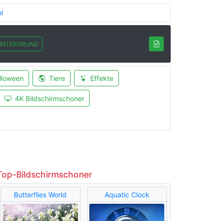
l
INTERGRUND
lloween
Tiere
Effekte
4K Bildschirmschoner
Top-Bildschirmschoner
Butterflies World
Aquatic Clock