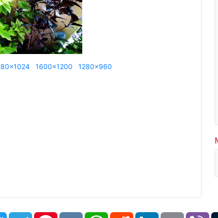
280x1024
1600x1200
1280x960
book
Twitter
Telegram
Pinterest
VK
WhatsApp
Reddit
LinkedIn
Email
Vi