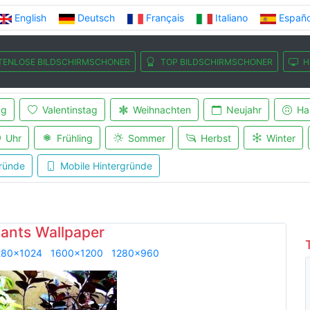
English
Deutsch
Français
Italiano
Españo
TENLOSE BILDSCHIRMSCHONER
TOP BILDSCHIRMSCHONER
H
ag
Valentinstag
Weihnachten
Neujahr
Ha
Uhr
Frühling
Sommer
Herbst
Winter
ründe
Mobile Hintergründe
lants Wallpaper
280x1024
1600x1200
1280x960