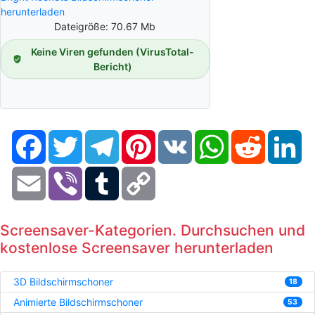
herunterladen
Dateigröße: 70.67 Mb
Keine Viren gefunden (VirusTotal-
Bericht)
Facebook
Twitter
Telegram
Pinterest
VK
WhatsApp
Reddit
Li
Email
Viber
Tumblr
Copy
Link
Screensaver-Kategorien. Durchsuchen und
kostenlose Screensaver herunterladen
3D Bildschirmschoner
18
Animierte Bildschirmschoner
53