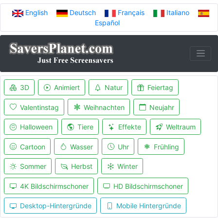
English
Deutsch
Français
Italiano
Español
3D
Animiert
Natur
Feiertag
Valentinstag
Weihnachten
Neujahr
Halloween
Tiere
Effekte
Weltraum
Cartoon
Wasser
Uhr
Frühling
Sommer
Herbst
Winter
4K Bildschirmschoner
HD Bildschirmschoner
Desktop-Hintergründe
Mobile Hintergründe