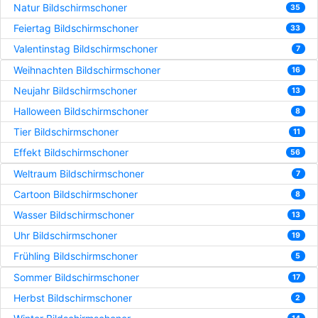
Natur Bildschirmschoner
35
Feiertag Bildschirmschoner
33
Valentinstag Bildschirmschoner
7
Weihnachten Bildschirmschoner
16
Neujahr Bildschirmschoner
13
Halloween Bildschirmschoner
8
Tier Bildschirmschoner
11
Effekt Bildschirmschoner
56
Weltraum Bildschirmschoner
7
Cartoon Bildschirmschoner
8
Wasser Bildschirmschoner
13
Uhr Bildschirmschoner
19
Frühling Bildschirmschoner
5
Sommer Bildschirmschoner
17
Herbst Bildschirmschoner
2