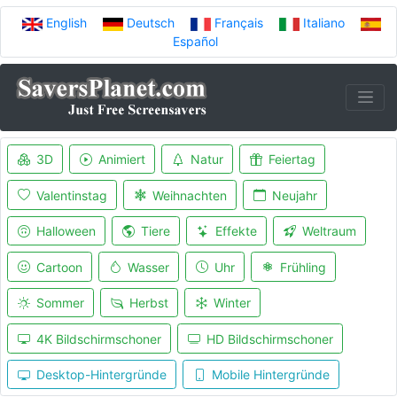
English
Deutsch
Français
Italiano
Español
3D
Animiert
Natur
Feiertag
Valentinstag
Weihnachten
Neujahr
Halloween
Tiere
Effekte
Weltraum
Cartoon
Wasser
Uhr
Frühling
Sommer
Herbst
Winter
4K Bildschirmschoner
HD Bildschirmschoner
Desktop-Hintergründe
Mobile Hintergründe