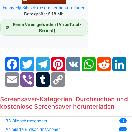
Funny Fly Bildschirmschoner herunterladen
Dateigröße: 5.18 Mb
Keine Viren gefunden (VirusTotal-
Bericht)
Facebook
Twitter
Telegram
Pinterest
VK
WhatsApp
Reddit
Li
Email
Viber
Tumblr
Copy
Link
Screensaver-Kategorien. Durchsuchen und
kostenlose Screensaver herunterladen
3D Bildschirmschoner
18
Animierte Bildschirmschoner
53