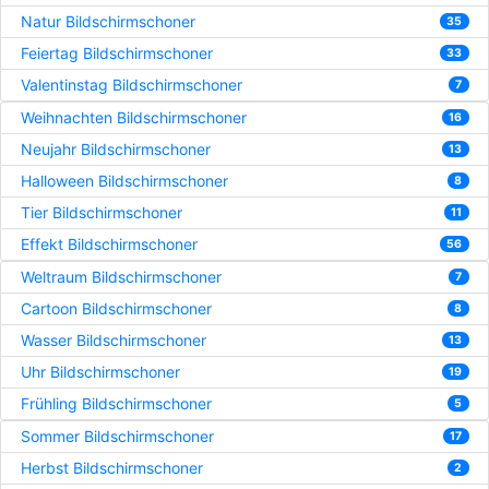
Natur Bildschirmschoner
35
Feiertag Bildschirmschoner
33
Valentinstag Bildschirmschoner
7
Weihnachten Bildschirmschoner
16
Neujahr Bildschirmschoner
13
Halloween Bildschirmschoner
8
Tier Bildschirmschoner
11
Effekt Bildschirmschoner
56
Weltraum Bildschirmschoner
7
Cartoon Bildschirmschoner
8
Wasser Bildschirmschoner
13
Uhr Bildschirmschoner
19
Frühling Bildschirmschoner
5
Sommer Bildschirmschoner
17
Herbst Bildschirmschoner
2