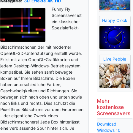
Kategorie:
3D
Effekte
4K
HD
Funny Fly
Screensaver ist
Happy Clock
ein klassischer
Spezialeffekt-
Bildschirmschoner, der mit moderner
OpenGL-3D-Unterstützung erstellt wurde.
Live Pebble
Er ist mit allen OpenGL-Grafikkarten und
jedem Desktop-Windows-Betriebssystem
kompatibel. Sie sehen sanft bewegte
Boxen auf Ihrem Bildschirm. Die Boxen
haben unterschiedliche Farben,
Geschwindigkeiten und Richtungen. Sie
bewegen sich nach oben und unten sowie
Mehr
nach links und rechts. Dies schützt die
kostenlose
Pixel Ihres Bildschirms vor dem Einbrennen
Screensavers
– der eigentliche Zweck eines
Bildschirmschoners! Jede Box hinterlässt
Download
eine verblassende Spur hinter sich. Je
Windows 10