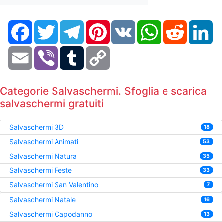
Facebook
Twitter
Telegram
Pinterest
VK
WhatsApp
Reddit
Li
Email
Viber
Tumblr
Copy
Link
Categorie Salvaschermi. Sfoglia e scarica
salvaschermi gratuiti
Salvaschermi 3D
18
Salvaschermi Animati
53
Salvaschermi Natura
35
Salvaschermi Feste
33
Salvaschermi San Valentino
7
Salvaschermi Natale
16
Salvaschermi Capodanno
13