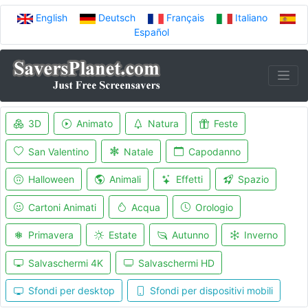
English
Deutsch
Français
Italiano
Español
3D
Animato
Natura
Feste
San Valentino
Natale
Capodanno
Halloween
Animali
Effetti
Spazio
Cartoni Animati
Acqua
Orologio
Primavera
Estate
Autunno
Inverno
Salvaschermi 4K
Salvaschermi HD
Sfondi per desktop
Sfondi per dispositivi mobili