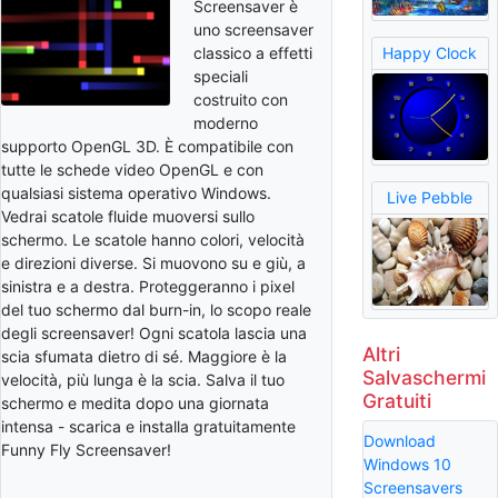
Screensaver è
uno screensaver
classico a effetti
Happy Clock
speciali
costruito con
moderno
supporto OpenGL 3D. È compatibile con
tutte le schede video OpenGL e con
qualsiasi sistema operativo Windows.
Live Pebble
Vedrai scatole fluide muoversi sullo
schermo. Le scatole hanno colori, velocità
e direzioni diverse. Si muovono su e giù, a
sinistra e a destra. Proteggeranno i pixel
del tuo schermo dal burn-in, lo scopo reale
degli screensaver! Ogni scatola lascia una
Altri
scia sfumata dietro di sé. Maggiore è la
Salvaschermi
velocità, più lunga è la scia. Salva il tuo
Gratuiti
schermo e medita dopo una giornata
intensa - scarica e installa gratuitamente
Download
Funny Fly Screensaver!
Windows 10
Screensavers