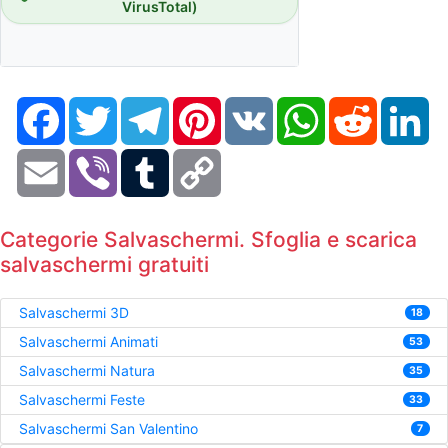
VirusTotal)
Facebook
Twitter
Telegram
Pinterest
VK
WhatsApp
Reddit
Li
Email
Viber
Tumblr
Copy
Link
Categorie Salvaschermi. Sfoglia e scarica
salvaschermi gratuiti
Salvaschermi 3D
18
Salvaschermi Animati
53
Salvaschermi Natura
35
Salvaschermi Feste
33
Salvaschermi San Valentino
7