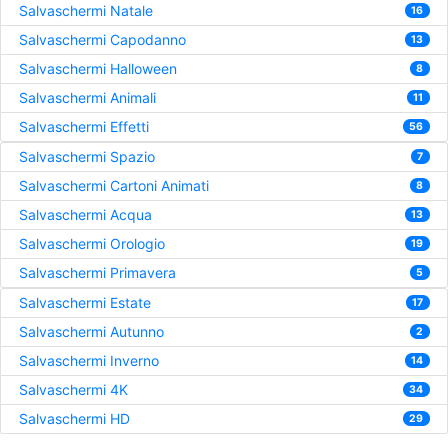
Salvaschermi Natale
16
Salvaschermi Capodanno
13
Salvaschermi Halloween
8
Salvaschermi Animali
11
Salvaschermi Effetti
56
Salvaschermi Spazio
7
Salvaschermi Cartoni Animati
8
Salvaschermi Acqua
13
Salvaschermi Orologio
19
Salvaschermi Primavera
5
Salvaschermi Estate
17
Salvaschermi Autunno
2
Salvaschermi Inverno
14
Salvaschermi 4K
34
Salvaschermi HD
29