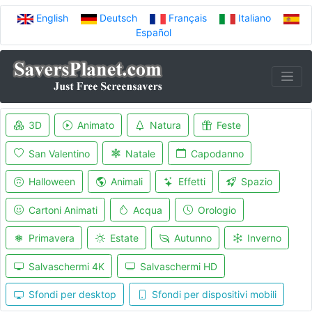
English
Deutsch
Français
Italiano
Español
3D
Animato
Natura
Feste
San Valentino
Natale
Capodanno
Halloween
Animali
Effetti
Spazio
Cartoni Animati
Acqua
Orologio
Primavera
Estate
Autunno
Inverno
Salvaschermi 4K
Salvaschermi HD
Sfondi per desktop
Sfondi per dispositivi mobili