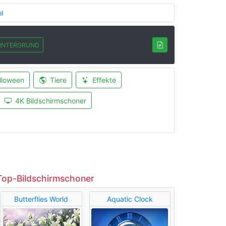
l
INTERGRUND
lloween
Tiere
Effekte
4K Bildschirmschoner
Top-Bildschirmschoner
Butterflies World
Aquatic Clock