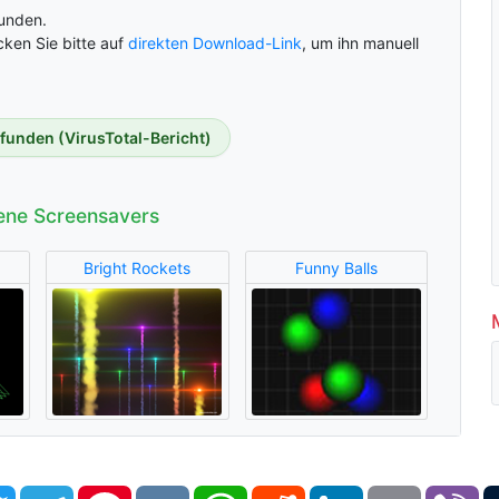
unden.
cken Sie bitte auf
direkten Download-Link
, um ihn manuell
efunden (VirusTotal-Bericht)
ene Screensavers
Bright Rockets
Funny Balls
book
Twitter
Telegram
Pinterest
VK
WhatsApp
Reddit
LinkedIn
Email
Vi