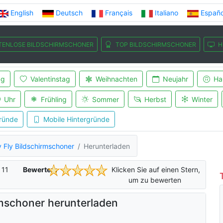
English
Deutsch
Français
Italiano
Españo
TENLOSE BILDSCHIRMSCHONER
TOP BILDSCHIRMSCHONER
H
ag
Valentinstag
Weihnachten
Neujahr
Ha
Uhr
Frühling
Sommer
Herbst
Winter
ründe
Mobile Hintergründe
 Fly Bildschirmschoner
Herunterladen
f
11
Bewerten:
Klicken Sie auf einen Stern,
um zu bewerten
rmschoner herunterladen