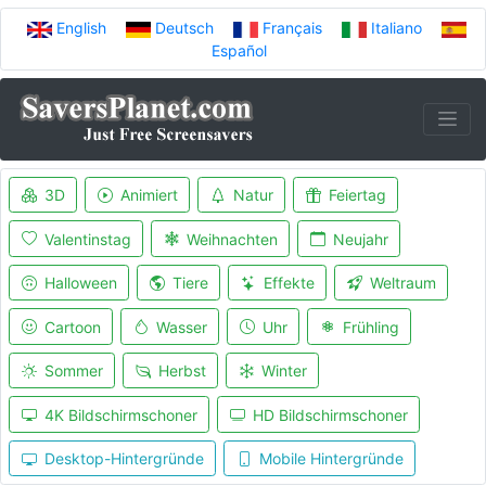
English
Deutsch
Français
Italiano
Español
3D
Animiert
Natur
Feiertag
Valentinstag
Weihnachten
Neujahr
Halloween
Tiere
Effekte
Weltraum
Cartoon
Wasser
Uhr
Frühling
Sommer
Herbst
Winter
4K Bildschirmschoner
HD Bildschirmschoner
Desktop-Hintergründe
Mobile Hintergründe