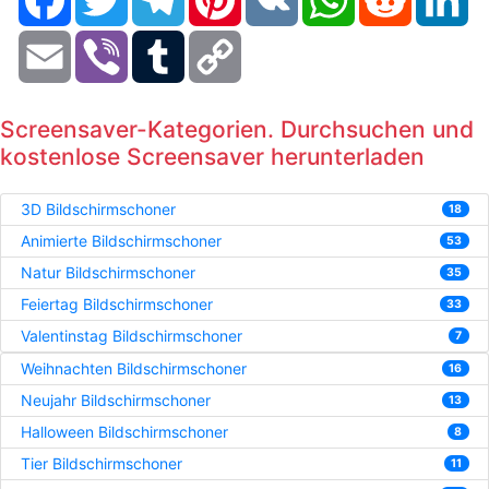
Email
Viber
Tumblr
Copy
Link
Screensaver-Kategorien. Durchsuchen und
kostenlose Screensaver herunterladen
3D Bildschirmschoner
18
Animierte Bildschirmschoner
53
Natur Bildschirmschoner
35
Feiertag Bildschirmschoner
33
Valentinstag Bildschirmschoner
7
Weihnachten Bildschirmschoner
16
Neujahr Bildschirmschoner
13
Halloween Bildschirmschoner
8
Tier Bildschirmschoner
11