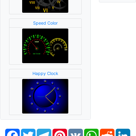
Speed Color
Happy Clock
Facebook
Twitter
Telegram
Pinterest
VK
WhatsApp
Reddit
Li