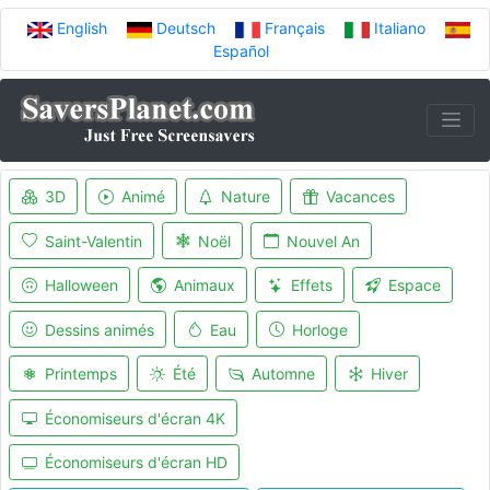
English
Deutsch
Français
Italiano
Español
3D
Animé
Nature
Vacances
Saint-Valentin
Noël
Nouvel An
Halloween
Animaux
Effets
Espace
Dessins animés
Eau
Horloge
Printemps
Été
Automne
Hiver
Économiseurs d'écran 4K
Économiseurs d'écran HD