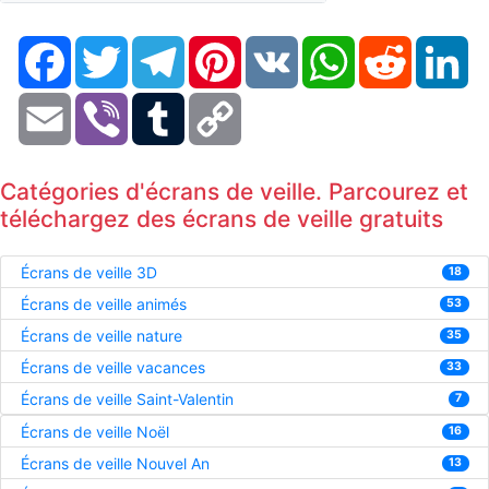
Facebook
Twitter
Telegram
Pinterest
VK
WhatsApp
Reddit
Li
Email
Viber
Tumblr
Copy
Link
Catégories d'écrans de veille. Parcourez et
téléchargez des écrans de veille gratuits
Écrans de veille 3D
18
Écrans de veille animés
53
Écrans de veille nature
35
Écrans de veille vacances
33
Écrans de veille Saint-Valentin
7
Écrans de veille Noël
16
Écrans de veille Nouvel An
13