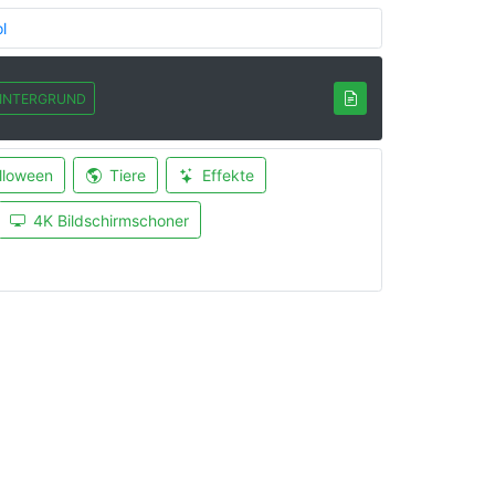
l
INTERGRUND
lloween
Tiere
Effekte
4K Bildschirmschoner