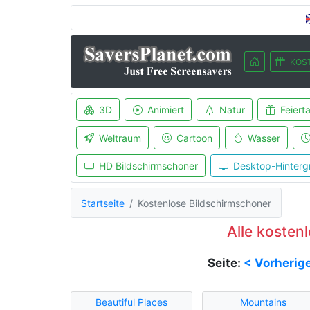
KOS
3D
Animiert
Natur
Feiert
Weltraum
Cartoon
Wasser
HD Bildschirmschoner
Desktop-Hinterg
Startseite
Kostenlose Bildschirmschoner
Alle kosten
Seite:
< Vorherig
Beautiful Places
Mountains