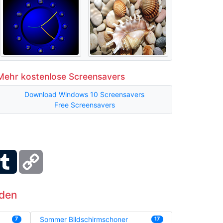
Mehr kostenlose Screensavers
Download Windows 10 Screensavers
Free Screensavers
ber
Tumblr
Copy
Link
aden
Sommer Bildschirmschoner
7
17