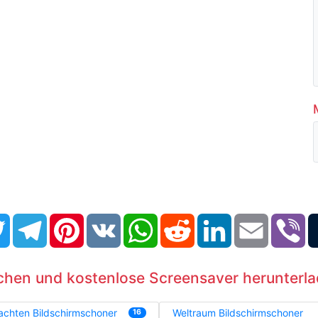
book
Twitter
Telegram
Pinterest
VK
WhatsApp
Reddit
LinkedIn
Email
Vi
chen und kostenlose Screensaver herunterl
achten Bildschirmschoner
Weltraum Bildschirmschoner
16