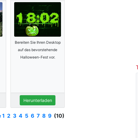
Bereiten Sie Ihren Desktop
auf das bevorstehende
Halloween-Fest vor.
Herunterladen
e
1
2
3
4
5
6
7
8
9
(10)