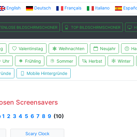
English
Deutsch
Français
Italiano
Españo
TENLOSE BILDSCHIRMSCHONER
TOP BILDSCHIRMSCHONER
H
ag
Valentinstag
Weihnachten
Neujahr
Ha
Uhr
Frühling
Sommer
Herbst
Winter
ründe
Mobile Hintergründe
losen Screensavers
e
1
2
3
4
5
6
7
8
9
(10)
Scary Clock