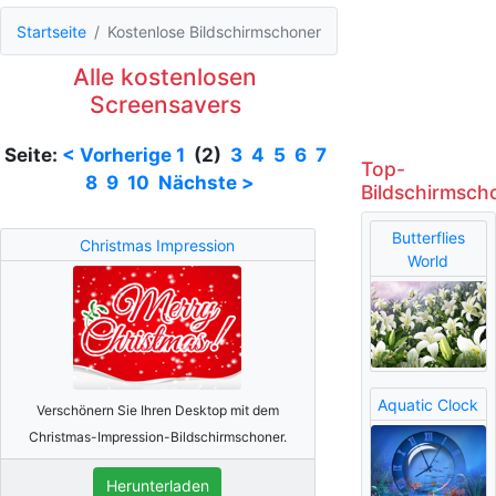
Startseite
Kostenlose Bildschirmschoner
Alle kostenlosen
Screensavers
Seite:
< Vorherige
1
(2)
3
4
5
6
7
Top-
8
9
10
Nächste >
Bildschirmsch
Butterflies
Christmas Impression
World
Aquatic Clock
Verschönern Sie Ihren Desktop mit dem
Christmas-Impression-Bildschirmschoner.
Herunterladen