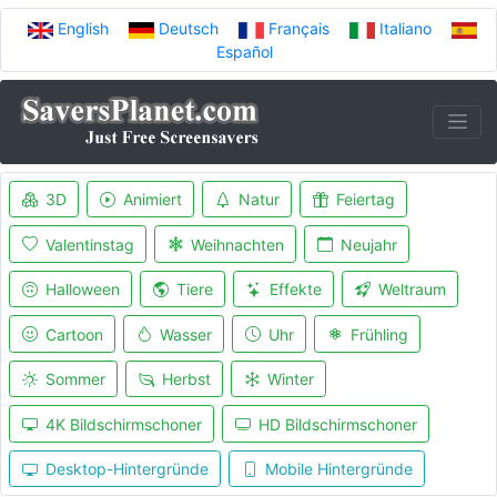
English
Deutsch
Français
Italiano
Español
3D
Animiert
Natur
Feiertag
Valentinstag
Weihnachten
Neujahr
Halloween
Tiere
Effekte
Weltraum
Cartoon
Wasser
Uhr
Frühling
Sommer
Herbst
Winter
4K Bildschirmschoner
HD Bildschirmschoner
Desktop-Hintergründe
Mobile Hintergründe