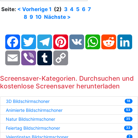
Seite:
< Vorherige
1
(2)
3
4
5
6
7
8
9
10
Nächste >
Facebook
Twitter
Telegram
Pinterest
VK
WhatsApp
Reddit
Li
Email
Viber
Tumblr
Copy
Link
Screensaver-Kategorien. Durchsuchen und
kostenlose Screensaver herunterladen
3D Bildschirmschoner
18
Animierte Bildschirmschoner
53
Natur Bildschirmschoner
35
Feiertag Bildschirmschoner
33
Valentinstag Bildschirmschoner
7