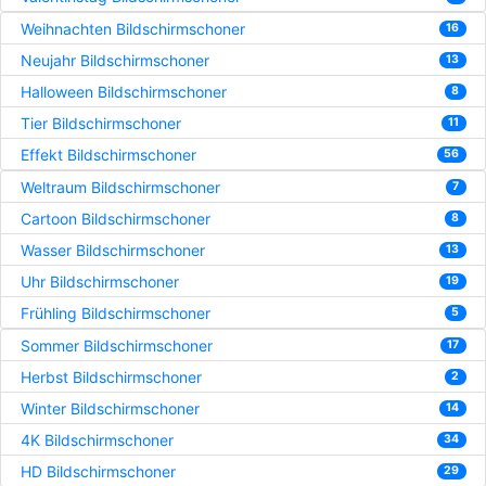
Weihnachten Bildschirmschoner
16
Neujahr Bildschirmschoner
13
Halloween Bildschirmschoner
8
Tier Bildschirmschoner
11
Effekt Bildschirmschoner
56
Weltraum Bildschirmschoner
7
Cartoon Bildschirmschoner
8
Wasser Bildschirmschoner
13
Uhr Bildschirmschoner
19
Frühling Bildschirmschoner
5
Sommer Bildschirmschoner
17
Herbst Bildschirmschoner
2
Winter Bildschirmschoner
14
4K Bildschirmschoner
34
HD Bildschirmschoner
29