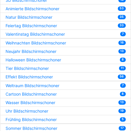
3D Bildschirmschoner
Animierte Bildschirmschoner
53
Natur Bildschirmschoner
35
Feiertag Bildschirmschoner
33
Valentinstag Bildschirmschoner
7
Weihnachten Bildschirmschoner
16
Neujahr Bildschirmschoner
13
Halloween Bildschirmschoner
8
Tier Bildschirmschoner
11
Effekt Bildschirmschoner
56
Weltraum Bildschirmschoner
7
Cartoon Bildschirmschoner
8
Wasser Bildschirmschoner
13
Uhr Bildschirmschoner
19
Frühling Bildschirmschoner
5
Sommer Bildschirmschoner
17