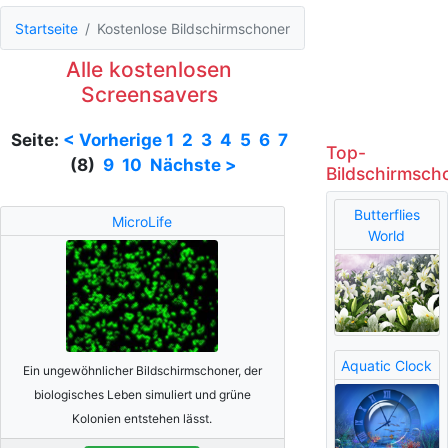
Startseite
Kostenlose Bildschirmschoner
Alle kostenlosen
Screensavers
Seite:
< Vorherige
1
2
3
4
5
6
7
Top-
(8)
9
10
Nächste >
Bildschirmsch
Butterflies
MicroLife
World
Aquatic Clock
Ein ungewöhnlicher Bildschirmschoner, der
biologisches Leben simuliert und grüne
Kolonien entstehen lässt.