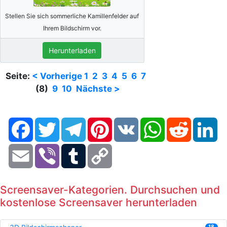
Stellen Sie sich sommerliche Kamillenfelder auf
Ihrem Bildschirm vor.
Herunterladen
Seite:
< Vorherige
1
2
3
4
5
6
7
(8)
9
10
Nächste >
Facebook
Twitter
Telegram
Pinterest
VK
WhatsApp
Reddit
Li
Email
Viber
Tumblr
Copy
Link
Screensaver-Kategorien. Durchsuchen und
kostenlose Screensaver herunterladen
18