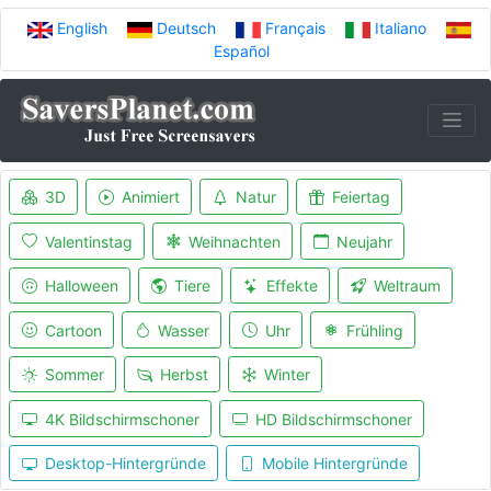
English
Deutsch
Français
Italiano
Español
3D
Animiert
Natur
Feiertag
Valentinstag
Weihnachten
Neujahr
Halloween
Tiere
Effekte
Weltraum
Cartoon
Wasser
Uhr
Frühling
Sommer
Herbst
Winter
4K Bildschirmschoner
HD Bildschirmschoner
Desktop-Hintergründe
Mobile Hintergründe