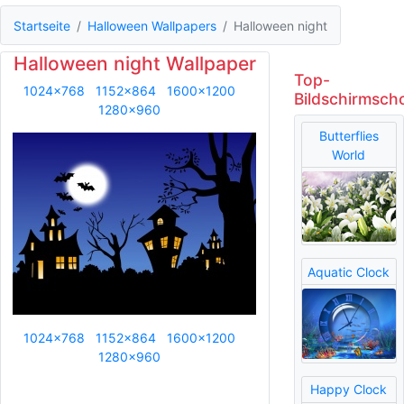
Startseite
Halloween Wallpapers
Halloween night
Halloween night Wallpaper
Top-
1024x768
1152x864
1600x1200
Bildschirmsch
1280x960
Butterflies
World
Aquatic Clock
1024x768
1152x864
1600x1200
1280x960
Happy Clock