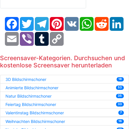
Facebook
Twitter
Telegram
Pinterest
VK
WhatsApp
Reddit
Li
Email
Viber
Tumblr
Copy
Link
Screensaver-Kategorien. Durchsuchen und
kostenlose Screensaver herunterladen
3D Bildschirmschoner
18
Animierte Bildschirmschoner
53
Natur Bildschirmschoner
35
Feiertag Bildschirmschoner
33
Valentinstag Bildschirmschoner
7
Weihnachten Bildschirmschoner
16