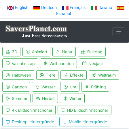
English
Deutsch
Français
Italiano
Español
3D
Animiert
Natur
Feiertag
Valentinstag
Weihnachten
Neujahr
Halloween
Tiere
Effekte
Weltraum
Cartoon
Wasser
Uhr
Frühling
Sommer
Herbst
Winter
4K Bildschirmschoner
HD Bildschirmschoner
Desktop-Hintergründe
Mobile Hintergründe