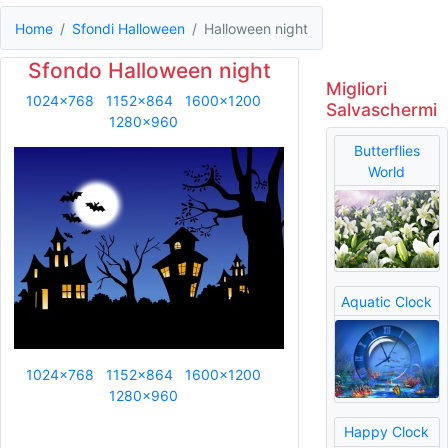
Home
Sfondi Halloween
Halloween night
Sfondo Halloween night
Migliori
1024x768
1152x864
1600x1200
Salvaschermi
1280x960
Butterflies
World
Aquatic Clock
1024x768
1152x864
1600x1200
1280x960
Happy Clock