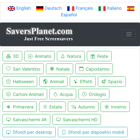
English
Deutsch
Français
Italiano
Español
3D
Animato
Natura
Feste
San Valentino
Natale
Capodanno
Halloween
Animali
Effetti
Spazio
Cartoni Animati
Acqua
Orologio
Primavera
Estate
Autunno
Inverno
Salvaschermi 4K
Salvaschermi HD
Sfondi per desktop
Sfondi per dispositivi mobili