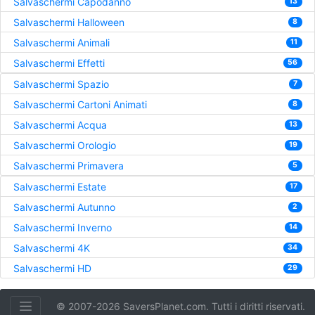
Salvaschermi Capodanno
13
Salvaschermi Halloween
8
Salvaschermi Animali
11
Salvaschermi Effetti
56
Salvaschermi Spazio
7
Salvaschermi Cartoni Animati
8
Salvaschermi Acqua
13
Salvaschermi Orologio
19
Salvaschermi Primavera
5
Salvaschermi Estate
17
Salvaschermi Autunno
2
Salvaschermi Inverno
14
Salvaschermi 4K
34
Salvaschermi HD
29
© 2007-2026 SaversPlanet.com. Tutti i diritti riservati.