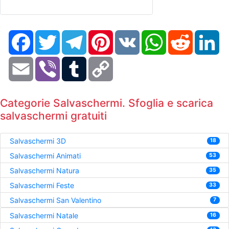
Facebook
Twitter
Telegram
Pinterest
VK
WhatsApp
Reddit
Li
Email
Viber
Tumblr
Copy
Link
Categorie Salvaschermi. Sfoglia e scarica
salvaschermi gratuiti
Salvaschermi 3D
18
Salvaschermi Animati
53
Salvaschermi Natura
35
Salvaschermi Feste
33
Salvaschermi San Valentino
7
Salvaschermi Natale
16