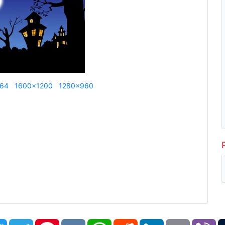
864
1600x1200
1280x960
book
Twitter
Telegram
Pinterest
VK
WhatsApp
Reddit
LinkedIn
Email
Vi