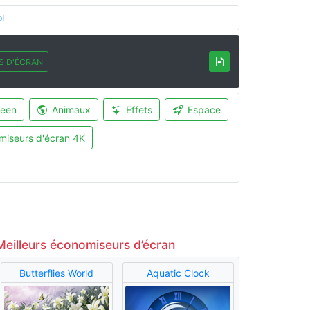
l
S D'ÉCRAN
ween
Animaux
Effets
Espace
miseurs d'écran 4K
Meilleurs économiseurs d’écran
Butterflies World
Aquatic Clock