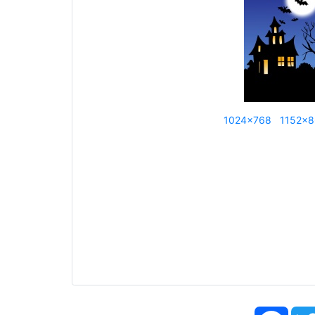
1024x768
1152x
Face