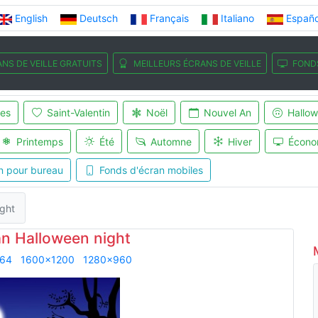
English
Deutsch
Français
Italiano
Españo
NS DE VEILLE GRATUITS
MEILLEURS ÉCRANS DE VEILLE
FOND
es
Saint-Valentin
Noël
Nouvel An
Hallo
Printemps
Été
Automne
Hiver
Écono
n pour bureau
Fonds d'écran mobiles
ight
an Halloween night
864
1600x1200
1280x960