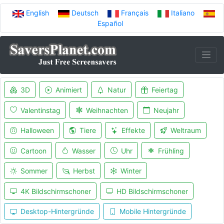
English
Deutsch
Français
Italiano
Español
3D
Animiert
Natur
Feiertag
Valentinstag
Weihnachten
Neujahr
Halloween
Tiere
Effekte
Weltraum
Cartoon
Wasser
Uhr
Frühling
Sommer
Herbst
Winter
4K Bildschirmschoner
HD Bildschirmschoner
Desktop-Hintergründe
Mobile Hintergründe