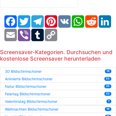
Facebook
Twitter
Telegram
Pinterest
VK
WhatsApp
Reddit
Li
Email
Viber
Tumblr
Copy
Link
Screensaver-Kategorien. Durchsuchen und
kostenlose Screensaver herunterladen
3D Bildschirmschoner
18
Animierte Bildschirmschoner
53
Natur Bildschirmschoner
35
Feiertag Bildschirmschoner
33
Valentinstag Bildschirmschoner
7
Weihnachten Bildschirmschoner
16