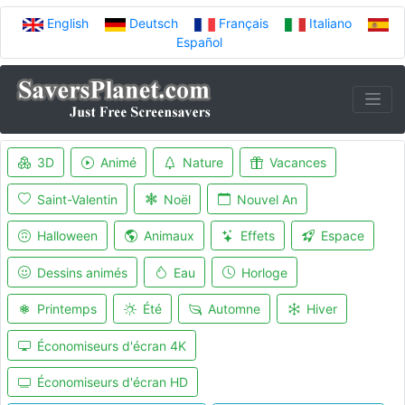
English
Deutsch
Français
Italiano
Español
3D
Animé
Nature
Vacances
Saint-Valentin
Noël
Nouvel An
Halloween
Animaux
Effets
Espace
Dessins animés
Eau
Horloge
Printemps
Été
Automne
Hiver
Économiseurs d'écran 4K
Économiseurs d'écran HD