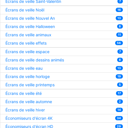
Écrans de veille Saint-Valentin
7
Écrans de veille Noël
16
Écrans de veille Nouvel An
13
Écrans de veille Halloween
8
Écrans de veille animaux
11
Écrans de veille effets
56
Écrans de veille espace
7
Écrans de veille dessins animés
8
Écrans de veille eau
13
Écrans de veille horloge
19
Écrans de veille printemps
5
Écrans de veille été
17
Écrans de veille automne
2
Écrans de veille hiver
14
Économiseurs d'écran 4K
34
Économiseurs d'écran HD
29