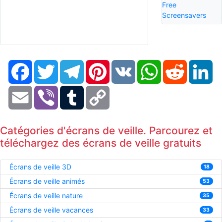
Free
Screensavers
Facebook
Twitter
Telegram
Pinterest
VK
WhatsApp
Reddit
Li
Email
Viber
Tumblr
Copy
Link
Catégories d'écrans de veille. Parcourez et
téléchargez des écrans de veille gratuits
Écrans de veille 3D
18
Écrans de veille animés
53
Écrans de veille nature
35
Écrans de veille vacances
33