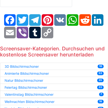
Facebook
Twitter
Telegram
Pinterest
VK
WhatsApp
Reddit
Li
Email
Viber
Tumblr
Copy
Link
Screensaver-Kategorien. Durchsuchen und
kostenlose Screensaver herunterladen
3D Bildschirmschoner
18
Animierte Bildschirmschoner
53
Natur Bildschirmschoner
35
Feiertag Bildschirmschoner
33
Valentinstag Bildschirmschoner
7
Weihnachten Bildschirmschoner
16