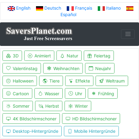
English
Deutsch
Français
Italiano
Español
3D
Animiert
Natur
Feiertag
Valentinstag
Weihnachten
Neujahr
Halloween
Tiere
Effekte
Weltraum
Cartoon
Wasser
Uhr
Frühling
Sommer
Herbst
Winter
4K Bildschirmschoner
HD Bildschirmschoner
Desktop-Hintergründe
Mobile Hintergründe