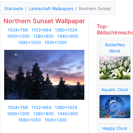
Startseite
Landschaft Wallpapers
Northern Sunset
Northern Sunset Wallpaper
Top-
1024x768
1152x864
1280x1024
Bildschirmsch
1600x1200
1280x800
1440x900
1680x1050
1920x1200
Butterflies
World
Aquatic Clock
1024x768
1152x864
1280x1024
1600x1200
1280x800
1440x900
1680x1050
1920x1200
Happy Clock