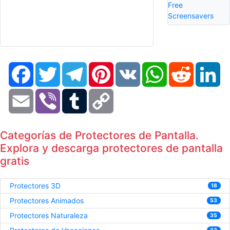
Free
Screensavers
Facebook
Twitter
Telegram
Pinterest
VK
WhatsApp
Reddit
Li
Email
Viber
Tumblr
Copy
Link
Categorías de Protectores de Pantalla.
Explora y descarga protectores de pantalla
gratis
Protectores 3D
18
Protectores Animados
53
Protectores Naturaleza
35