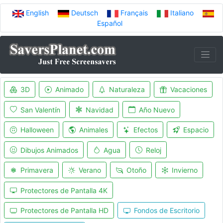
English
Deutsch
Français
Italiano
Español
3D
Animado
Naturaleza
Vacaciones
San Valentín
Navidad
Año Nuevo
Halloween
Animales
Efectos
Espacio
Dibujos Animados
Agua
Reloj
Primavera
Verano
Otoño
Invierno
Protectores de Pantalla 4K
Protectores de Pantalla HD
Fondos de Escritorio