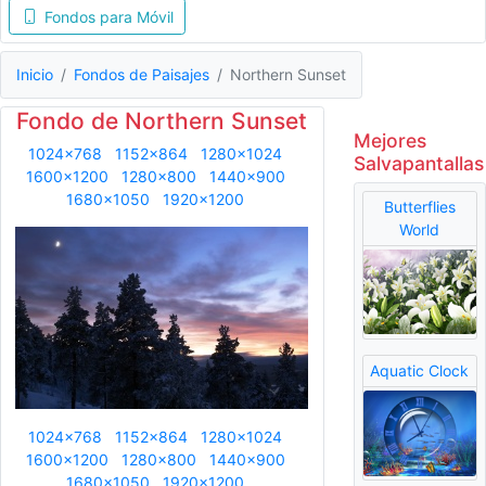
Fondos para Móvil
Inicio
Fondos de Paisajes
Northern Sunset
Fondo de Northern Sunset
Mejores
1024x768
1152x864
1280x1024
Salvapantallas
1600x1200
1280x800
1440x900
1680x1050
1920x1200
Butterflies
World
Aquatic Clock
1024x768
1152x864
1280x1024
1600x1200
1280x800
1440x900
1680x1050
1920x1200