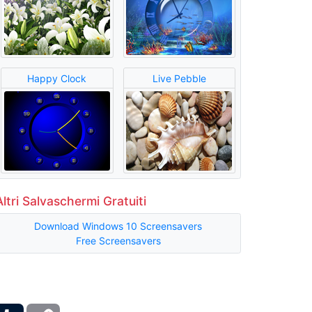
Happy Clock
Live Pebble
Altri Salvaschermi Gratuiti
Download Windows 10 Screensavers
Free Screensavers
ber
Tumblr
Copy