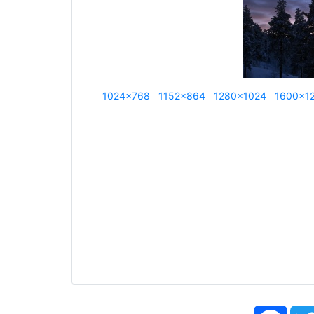
1024x768
1152x864
1280x1024
1600x1
Face