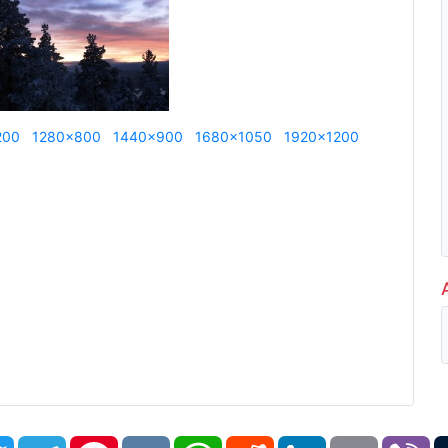
200
1280x800
1440x900
1680x1050
1920x1200
book
Twitter
Telegram
Pinterest
VK
WhatsApp
Reddit
LinkedIn
Email
Vi