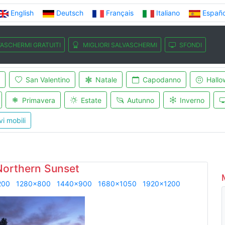
English
Deutsch
Français
Italiano
Españo
ASCHERMI GRATUITI
MIGLIORI SALVASCHERMI
SFONDI
San Valentino
Natale
Capodanno
Hallo
Primavera
Estate
Autunno
Inverno
vi mobili
Northern Sunset
200
1280x800
1440x900
1680x1050
1920x1200