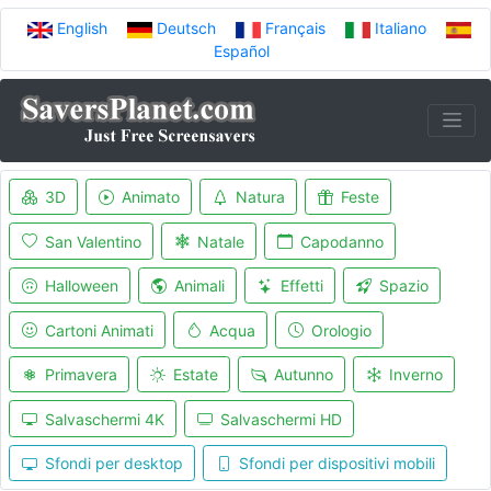
English
Deutsch
Français
Italiano
Español
3D
Animato
Natura
Feste
San Valentino
Natale
Capodanno
Halloween
Animali
Effetti
Spazio
Cartoni Animati
Acqua
Orologio
Primavera
Estate
Autunno
Inverno
Salvaschermi 4K
Salvaschermi HD
Sfondi per desktop
Sfondi per dispositivi mobili