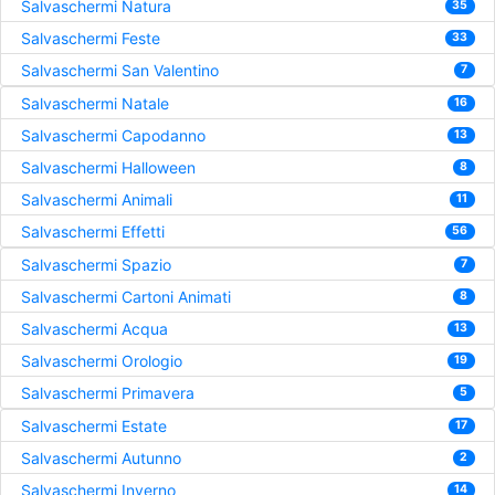
Salvaschermi Natura
35
Salvaschermi Feste
33
Salvaschermi San Valentino
7
Salvaschermi Natale
16
Salvaschermi Capodanno
13
Salvaschermi Halloween
8
Salvaschermi Animali
11
Salvaschermi Effetti
56
Salvaschermi Spazio
7
Salvaschermi Cartoni Animati
8
Salvaschermi Acqua
13
Salvaschermi Orologio
19
Salvaschermi Primavera
5
Salvaschermi Estate
17
Salvaschermi Autunno
2
Salvaschermi Inverno
14