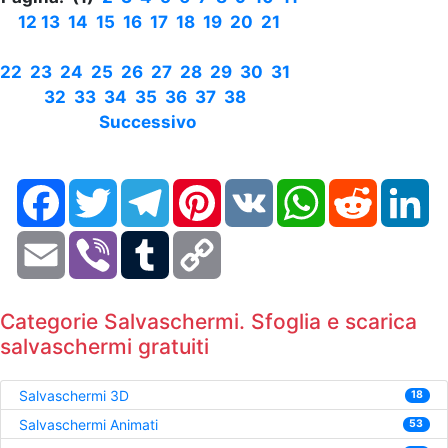
12
13
14
15
16
17
18
19
20
21
22
23
24
25
26
27
28
29
30
31
32
33
34
35
36
37
38
Successivo
Facebook
Twitter
Telegram
Pinterest
VK
WhatsApp
Reddit
Li
Email
Viber
Tumblr
Copy
Link
Categorie Salvaschermi. Sfoglia e scarica
salvaschermi gratuiti
Salvaschermi 3D
18
Salvaschermi Animati
53