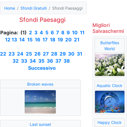
Home
Sfondi Gratuiti
Sfondi Paesaggi
Sfondi Paesaggi
Migliori
Salvaschermi
Pagina: (1)
2
3
4
5
6
7
8
9
10
11
12
13
14
15
16
17
18
19
20
21
Butterflies
World
22
23
24
25
26
27
28
29
30
31
32
33
34
35
36
37
38
Successivo
Broken waves
Aquatic Clock
Happy Clock
Last sunset