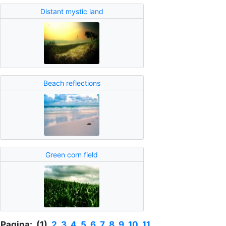
Distant mystic land
Beach reflections
Green corn field
Pagina: (1)
2
3
4
5
6
7
8
9
10
11