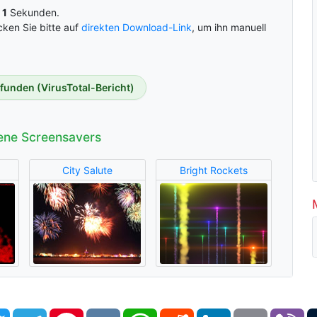
n
1
Sekunden.
cken Sie bitte auf
direkten Download-Link
, um ihn manuell
efunden (VirusTotal-Bericht)
ene Screensavers
City Salute
Bright Rockets
book
Twitter
Telegram
Pinterest
VK
WhatsApp
Reddit
LinkedIn
Email
Vi