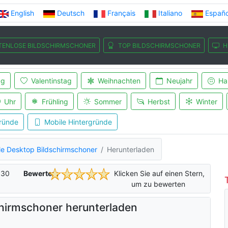
English
Deutsch
Français
Italiano
Españo
TENLOSE BILDSCHIRMSCHONER
TOP BILDSCHIRMSCHONER
H
ag
Valentinstag
Weihnachten
Neujahr
Ha
Uhr
Frühling
Sommer
Herbst
Winter
ründe
Mobile Hintergründe
le Desktop Bildschirmschoner
Herunterladen
f
30
Bewerten:
Klicken Sie auf einen Stern,
um zu bewerten
chirmschoner herunterladen