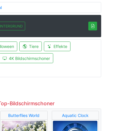
l
INTERGRUND
lloween
Tiere
Effekte
4K Bildschirmschoner
Top-Bildschirmschoner
Butterflies World
Aquatic Clock