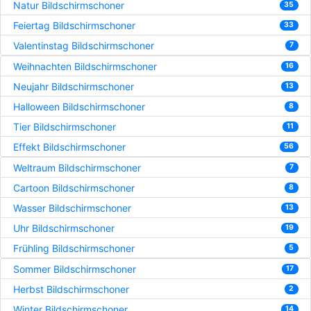
Natur Bildschirmschoner
35
Feiertag Bildschirmschoner
33
Valentinstag Bildschirmschoner
7
Weihnachten Bildschirmschoner
16
Neujahr Bildschirmschoner
13
Halloween Bildschirmschoner
8
Tier Bildschirmschoner
11
Effekt Bildschirmschoner
56
Weltraum Bildschirmschoner
7
Cartoon Bildschirmschoner
8
Wasser Bildschirmschoner
13
Uhr Bildschirmschoner
19
Frühling Bildschirmschoner
5
Sommer Bildschirmschoner
17
Herbst Bildschirmschoner
2
Winter Bildschirmschoner
14