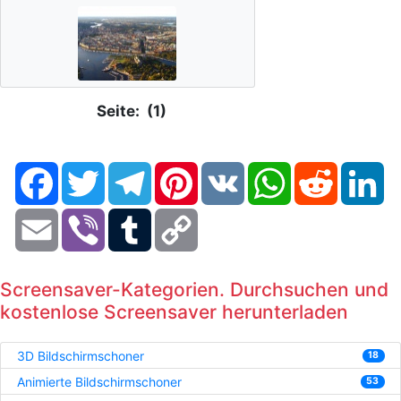
Seite: (1)
Facebook
Twitter
Telegram
Pinterest
VK
WhatsApp
Reddit
Li
Email
Viber
Tumblr
Copy
Link
Screensaver-Kategorien. Durchsuchen und
kostenlose Screensaver herunterladen
3D Bildschirmschoner
18
Animierte Bildschirmschoner
53