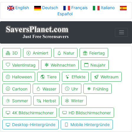
English
Deutsch
Français
Italiano
Español
3D
Animiert
Natur
Feiertag
Valentinstag
Weihnachten
Neujahr
Halloween
Tiere
Effekte
Weltraum
Cartoon
Wasser
Uhr
Frühling
Sommer
Herbst
Winter
4K Bildschirmschoner
HD Bildschirmschoner
Desktop-Hintergründe
Mobile Hintergründe