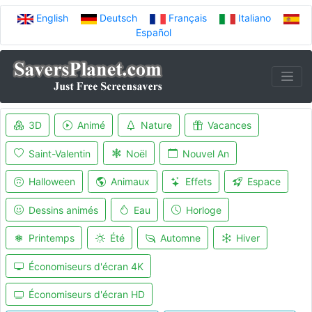
English
Deutsch
Français
Italiano
Español
3D
Animé
Nature
Vacances
Saint-Valentin
Noël
Nouvel An
Halloween
Animaux
Effets
Espace
Dessins animés
Eau
Horloge
Printemps
Été
Automne
Hiver
Économiseurs d'écran 4K
Économiseurs d'écran HD