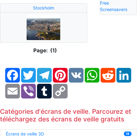
Free
Stockholm
Screensavers
Page: (1)
Facebook
Twitter
Telegram
Pinterest
VK
WhatsApp
Reddit
Li
Email
Viber
Tumblr
Copy
Link
Catégories d'écrans de veille. Parcourez et
téléchargez des écrans de veille gratuits
Écrans de veille 3D
18