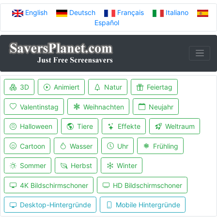
English
Deutsch
Français
Italiano
Español
3D
Animiert
Natur
Feiertag
Valentinstag
Weihnachten
Neujahr
Halloween
Tiere
Effekte
Weltraum
Cartoon
Wasser
Uhr
Frühling
Sommer
Herbst
Winter
4K Bildschirmschoner
HD Bildschirmschoner
Desktop-Hintergründe
Mobile Hintergründe