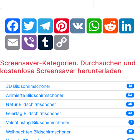
Facebook
Twitter
Telegram
Pinterest
VK
WhatsApp
Reddit
Li
Email
Viber
Tumblr
Copy
Link
Screensaver-Kategorien. Durchsuchen und
kostenlose Screensaver herunterladen
3D Bildschirmschoner
18
Animierte Bildschirmschoner
53
Natur Bildschirmschoner
35
Feiertag Bildschirmschoner
33
Valentinstag Bildschirmschoner
7
Weihnachten Bildschirmschoner
16