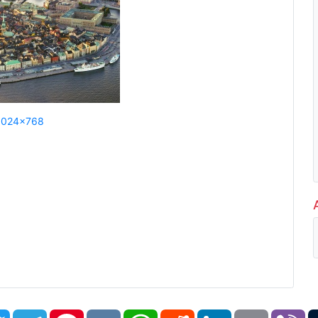
1024x768
book
Twitter
Telegram
Pinterest
VK
WhatsApp
Reddit
LinkedIn
Email
Vi