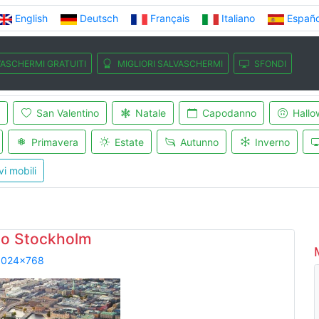
English
Deutsch
Français
Italiano
Españo
ASCHERMI GRATUITI
MIGLIORI SALVASCHERMI
SFONDI
San Valentino
Natale
Capodanno
Hallo
Primavera
Estate
Autunno
Inverno
vi mobili
o Stockholm
1024x768