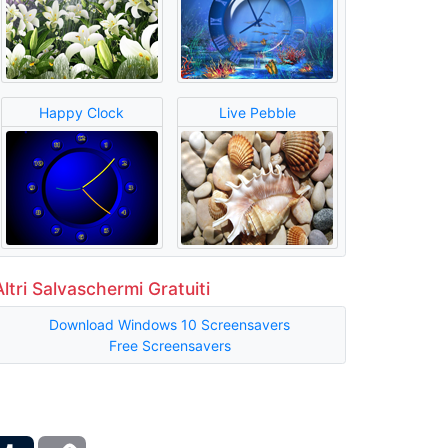
Happy Clock
Live Pebble
Altri Salvaschermi Gratuiti
Download Windows 10 Screensavers
Free Screensavers
ber
Tumblr
Copy