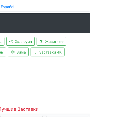
Español
д
Хэллоуин
Животные
нь
Зима
Заставки 4K
Лучшие Заставки