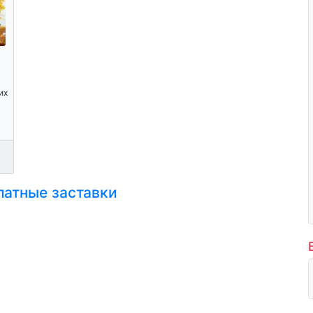
их
латные заставки