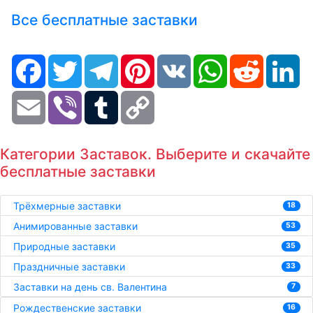
Все бесплатные заставки
Facebook
Twitter
Telegram
Pinterest
VK
WhatsApp
Reddit
Li
Email
Viber
Tumblr
Copy
Link
Категории Заставок. Выберите и скачайте
бесплатные заставки
Трёхмерные заставки
18
Анимированные заставки
53
Природные заставки
35
Праздничные заставки
33
Заставки на день св. Валентина
7
Рождественские заставки
16