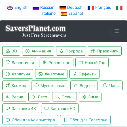
English
Russian
Deutsch
Français
Italiano
Español
3D
Анимация
Природа
Праздники
Валентинки
Рождество
Новый Год
Хэллоуин
Животные
Эффекты
Космос
Мультяшные
Водные
Часы
Весна
Лето
Осень
Зима
Заставки 4K
Заставки HD
Обои для Компьютера
Обои для Телефона