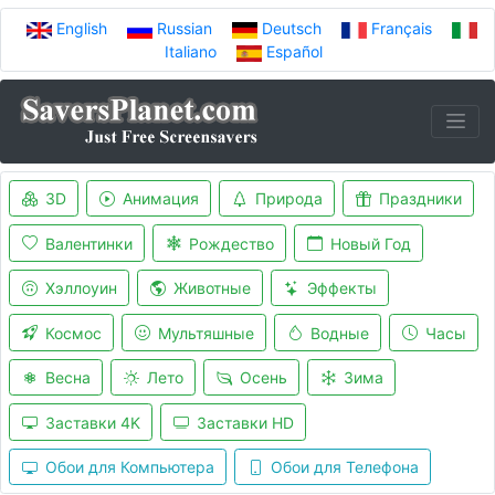
English
Russian
Deutsch
Français
Italiano
Español
3D
Анимация
Природа
Праздники
Валентинки
Рождество
Новый Год
Хэллоуин
Животные
Эффекты
Космос
Мультяшные
Водные
Часы
Весна
Лето
Осень
Зима
Заставки 4K
Заставки HD
Обои для Компьютера
Обои для Телефона