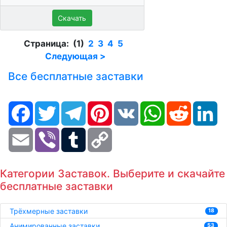
Скачать
Страница: (1)
2
3
4
5
Следующая >
Все бесплатные заставки
Facebook
Twitter
Telegram
Pinterest
VK
WhatsApp
Reddit
Li
Email
Viber
Tumblr
Copy
Link
Категории Заставок. Выберите и скачайте
бесплатные заставки
Трёхмерные заставки
18
Анимированные заставки
53