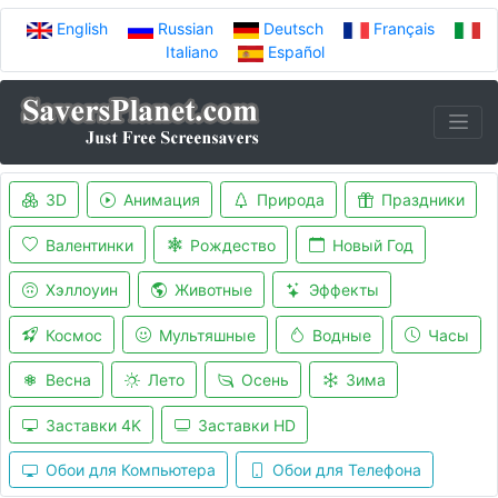
English
Russian
Deutsch
Français
Italiano
Español
3D
Анимация
Природа
Праздники
Валентинки
Рождество
Новый Год
Хэллоуин
Животные
Эффекты
Космос
Мультяшные
Водные
Часы
Весна
Лето
Осень
Зима
Заставки 4K
Заставки HD
Обои для Компьютера
Обои для Телефона