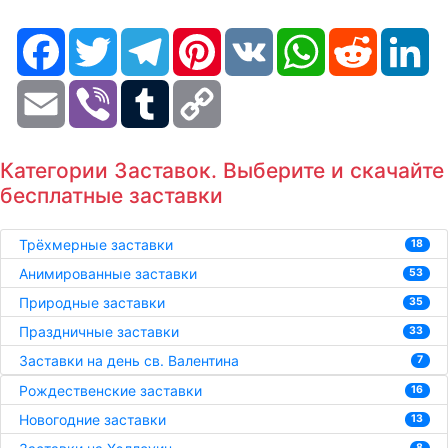
Facebook
Twitter
Telegram
Pinterest
VK
WhatsApp
Reddit
Li
Email
Viber
Tumblr
Copy
Link
Категории Заставок. Выберите и скачайте
бесплатные заставки
Трёхмерные заставки
18
Анимированные заставки
53
Природные заставки
35
Праздничные заставки
33
Заставки на день св. Валентина
7
Рождественские заставки
16
Новогодние заставки
13
8