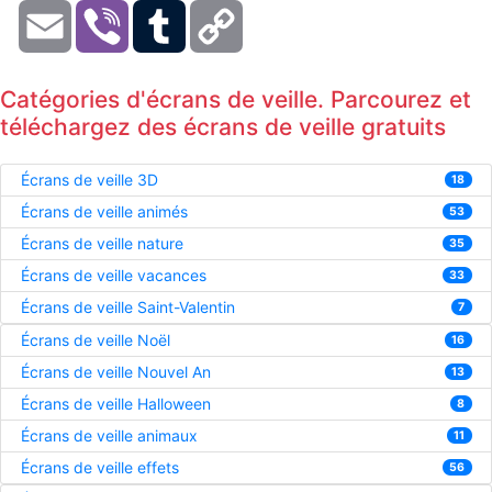
Email
Viber
Tumblr
Copy
Link
Catégories d'écrans de veille. Parcourez et
téléchargez des écrans de veille gratuits
Écrans de veille 3D
18
Écrans de veille animés
53
Écrans de veille nature
35
Écrans de veille vacances
33
Écrans de veille Saint-Valentin
7
Écrans de veille Noël
16
Écrans de veille Nouvel An
13
Écrans de veille Halloween
8
Écrans de veille animaux
11
Écrans de veille effets
56