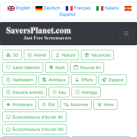
English
Deutsch
Français
Italiano
Español
3D
Animé
Nature
Vacances
Saint-Valentin
Noël
Nouvel An
Halloween
Animaux
Effets
Espace
Dessins animés
Eau
Horloge
Printemps
Été
Automne
Hiver
Économiseurs d'écran 4K
Économiseurs d'écran HD