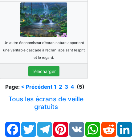
Un autre économiseur d’écran nature apportant
une véritable cascade à l’écran, apaisant l’esprit
et le regard.
Télécharger
Page:
< Précédent
1
2
3
4
(5)
Tous les écrans de veille
gratuits
Facebook
Twitter
Telegram
Pinterest
VK
WhatsApp
Reddit
Li