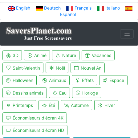
English
Deutsch
Français
Italiano
Español
3D
Animé
Nature
Vacances
Saint-Valentin
Noël
Nouvel An
Halloween
Animaux
Effets
Espace
Dessins animés
Eau
Horloge
Printemps
Été
Automne
Hiver
Économiseurs d'écran 4K
Économiseurs d'écran HD