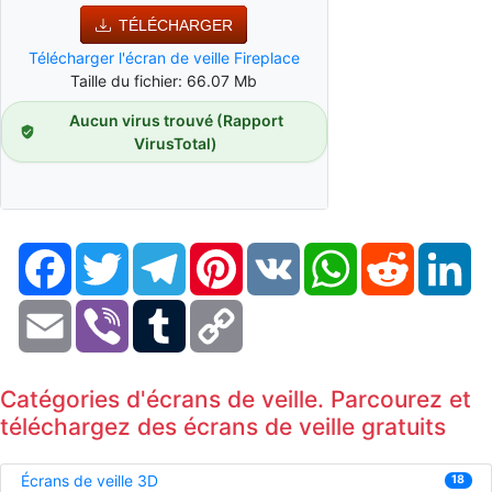
TÉLÉCHARGER
Télécharger l'écran de veille Fireplace
Taille du fichier: 66.07 Mb
Aucun virus trouvé (Rapport
VirusTotal)
Facebook
Twitter
Telegram
Pinterest
VK
WhatsApp
Reddit
Li
Email
Viber
Tumblr
Copy
Link
Catégories d'écrans de veille. Parcourez et
téléchargez des écrans de veille gratuits
Écrans de veille 3D
18