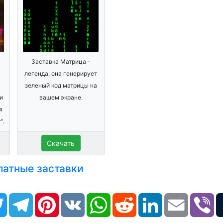
Заставка Матрица -
легенда, она генерирует
зеленый код матрицы на
и
вашем экране.
я
".
Скачать
латные заставки
book
Twitter
Telegram
Pinterest
VK
WhatsApp
Reddit
LinkedIn
Email
Vi