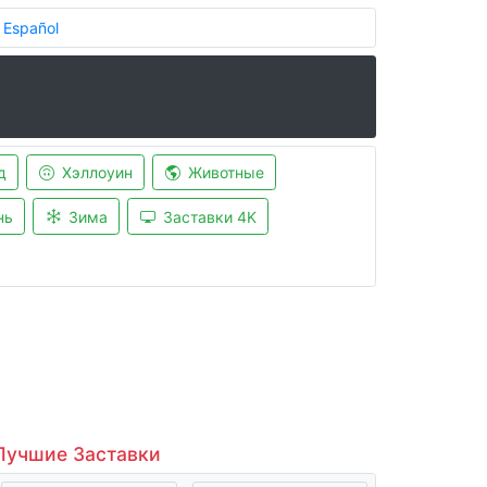
Español
д
Хэллоуин
Животные
нь
Зима
Заставки 4K
Лучшие Заставки