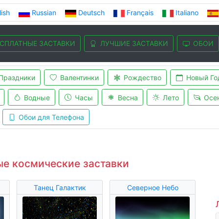
lish
Russian
Deutsch
Français
Italiano
СПЛАТНЫЕ ЗАСТАВКИ
ЛУЧШИЕ ЗАСТАВКИ
ОБОИ
Праздники
Валентинки
Рождество
Новый Го
Водные
Часы
Весна
Лето
Осе
Обои для Телефона
ые космические заставки
Танец Галактик
Северное Небо