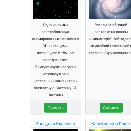
Одна из самых
Устали от обычной
расслабляющих
заставки на вашем
анимированных заставок с
компьютере? Наблюдай
3D частицами,
за далёкой галактикой 
летающими в тёмном
космосе окружающем е
пространстве.
Помедитируйте сегодня
используя ваш
настольный компьютер и
бесплатную Заставку 3D
Частицы.
Скачать
Скачать
Звездная Классика
Калейдоскоп Ракет