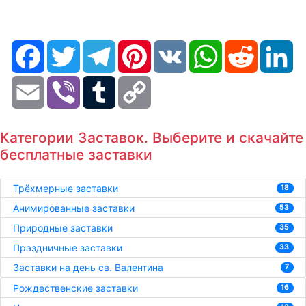
Facebook
Twitter
Telegram
Pinterest
VK
WhatsApp
Reddit
Li
Email
Viber
Tumblr
Copy
Link
Категории Заставок. Выберите и скачайте
бесплатные заставки
Трёхмерные заставки
18
Анимированные заставки
53
Природные заставки
35
Праздничные заставки
33
Заставки на день св. Валентина
7
Рождественские заставки
16