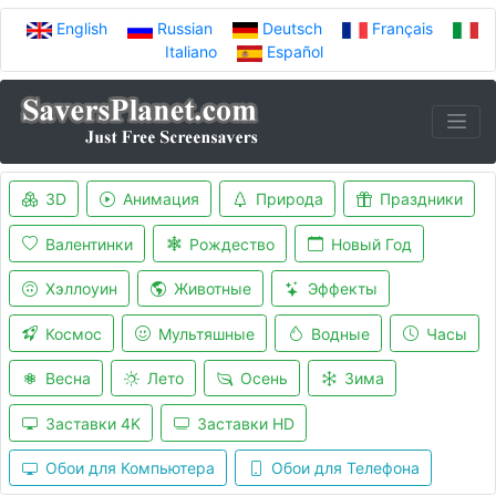
English
Russian
Deutsch
Français
Italiano
Español
3D
Анимация
Природа
Праздники
Валентинки
Рождество
Новый Год
Хэллоуин
Животные
Эффекты
Космос
Мультяшные
Водные
Часы
Весна
Лето
Осень
Зима
Заставки 4K
Заставки HD
Обои для Компьютера
Обои для Телефона