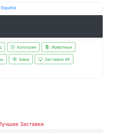
Español
д
Хэллоуин
Животные
нь
Зима
Заставки 4K
Лучшие Заставки