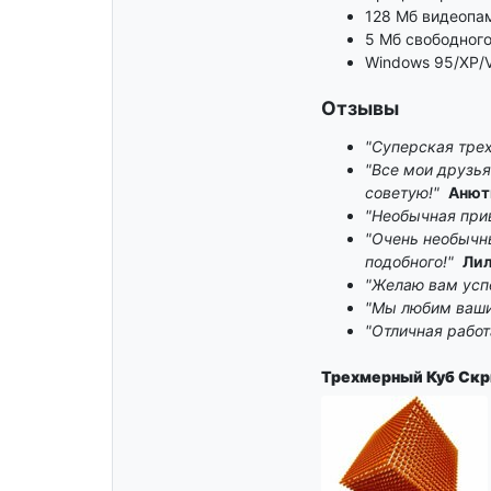
128 Мб видеопа
5 Мб свободного
Windows 95/XP/V
Отзывы
"Суперская трех
"Все мои друзья
советую!"
Анют
"Необычная прив
"Очень необычны
подобного!"
Лил
"Желаю вам успе
"Мы любим ваши 
"Отличная работ
Трехмерный Куб
Скр