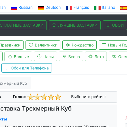
lish
Russian
Deutsch
Français
Italiano
СПЛАТНЫЕ ЗАСТАВКИ
ЛУЧШИЕ ЗАСТАВКИ
ОБОИ
Праздники
Валентинки
Рождество
Новый Го
Водные
Часы
Весна
Лето
Осе
Обои для Телефона
ехмерный Куб
в
Голос:
Выберите рейтинг
ставка Трехмерный Куб
кты
Мы рады вам представить нашу новую 3D заставку!