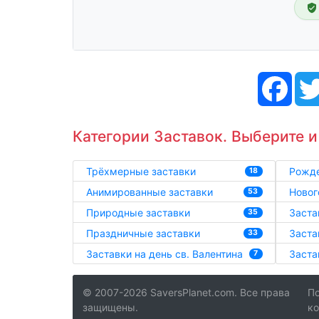
Face
Категории Заставок. Выберите и
Трёхмерные заставки
Рожде
18
Анимированные заставки
Новог
53
Природные заставки
Заста
35
Праздничные заставки
Заста
33
Заставки на день св. Валентина
Заста
7
© 2007-2026 SaversPlanet.com. Все права
По
защищены.
к