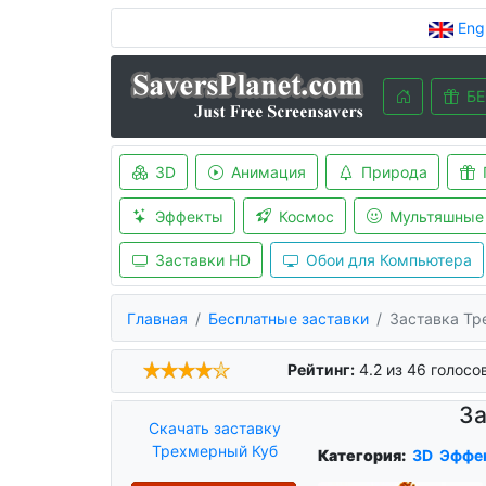
Eng
БЕ
3D
Анимация
Природа
Эффекты
Космос
Мультяшные
Заставки HD
Обои для Компьютера
Главная
Бесплатные заставки
Заставка Тр
Рейтинг:
4.2
из
46
голосо
За
Скачать заставку
Трехмерный Куб
Категория:
3D
Эффе