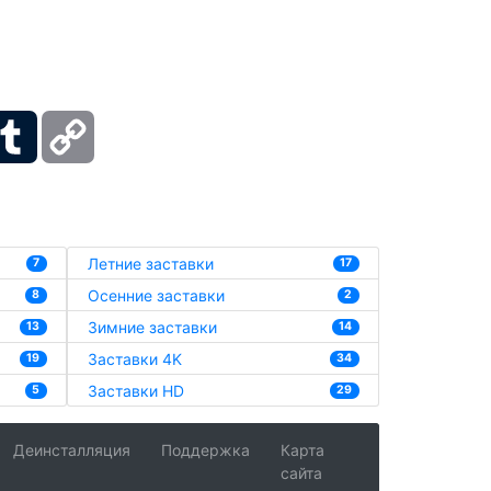
ber
Tumblr
Copy
Link
Летние заставки
7
17
Осенние заставки
8
2
Зимние заставки
13
14
Заставки 4K
19
34
Заставки HD
5
29
Деинсталляция
Поддержка
Карта
сайта