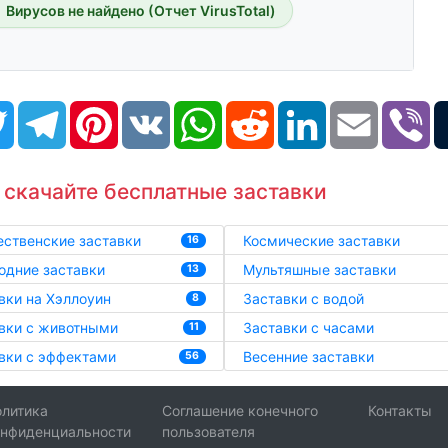
Вирусов не найдено (Отчет VirusTotal)
book
Twitter
Telegram
Pinterest
VK
WhatsApp
Reddit
LinkedIn
Email
Vi
 скачайте бесплатные заставки
ственские заставки
Космические заставки
16
одние заставки
Мультяшные заставки
13
вки на Хэллоуин
Заставки с водой
8
вки с животными
Заставки с часами
11
вки с эффектами
Весенние заставки
56
литика
Соглашение конечного
Контакты
онфиденциальности
пользователя