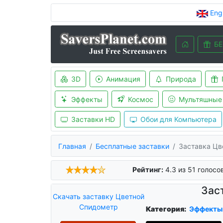
Eng
БЕ
3D
Анимация
Природа
Эффекты
Космос
Мультяшные
Заставки HD
Обои для Компьютера
Главная
Бесплатные заставки
Заставка Цв
Рейтинг:
4.3
из
51
голосо
Зас
Скачать заставку Цветной
Спидометр
Категория:
Эффекты