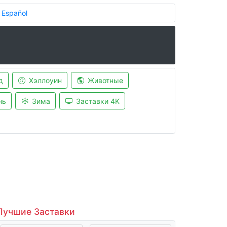
Español
д
Хэллоуин
Животные
нь
Зима
Заставки 4K
Лучшие Заставки