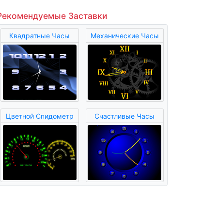
Рекомендуемые Заставки
Квадратные Часы
Механические Часы
Цветной Спидометр
Счастливые Часы