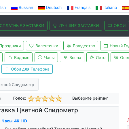
lish
Russian
Deutsch
Français
Italiano
СПЛАТНЫЕ ЗАСТАВКИ
ЛУЧШИЕ ЗАСТАВКИ
ОБОИ
Праздники
Валентинки
Рождество
Новый Го
Водные
Часы
Весна
Лето
Осе
Обои для Телефона
етной Спидометр
в
Голос:
Выберите рейтинг
тавка Цветной Спидометр
Часы
4K
HD
Вы любите автомобили? Тогда заставка Цветной