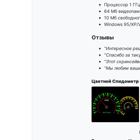
Процессор 1 ГГ
64 Мб видеопам
10 Мб свободног
Windows 95/XP/V
Отзывы
"Интересное реш
"Спасибо за так
"Этот скринсейв
"Мы любим ваши 
Цветной Спидометр