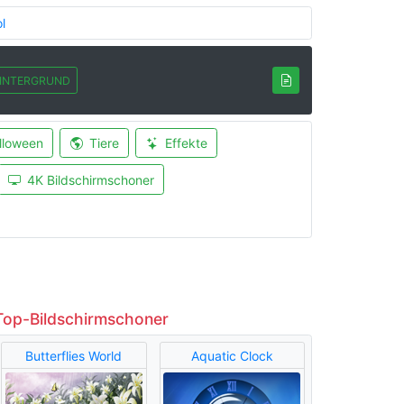
l
INTERGRUND
lloween
Tiere
Effekte
4K Bildschirmschoner
Top-Bildschirmschoner
Butterflies World
Aquatic Clock