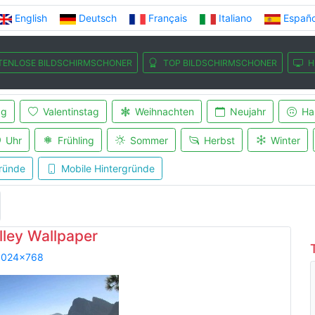
English
Deutsch
Français
Italiano
Españo
TENLOSE BILDSCHIRMSCHONER
TOP BILDSCHIRMSCHONER
H
ag
Valentinstag
Weihnachten
Neujahr
Ha
Uhr
Frühling
Sommer
Herbst
Winter
ründe
Mobile Hintergründe
lley Wallpaper
1024x768