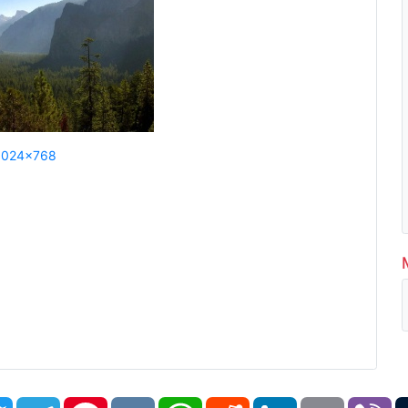
1024x768
book
Twitter
Telegram
Pinterest
VK
WhatsApp
Reddit
LinkedIn
Email
Vi