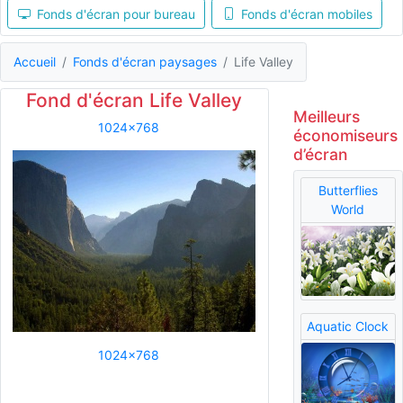
Fonds d'écran pour bureau
Fonds d'écran mobiles
Accueil
Fonds d'écran paysages
Life Valley
Fond d'écran Life Valley
Meilleurs
1024x768
économiseurs
d’écran
Butterflies
World
Aquatic Clock
1024x768