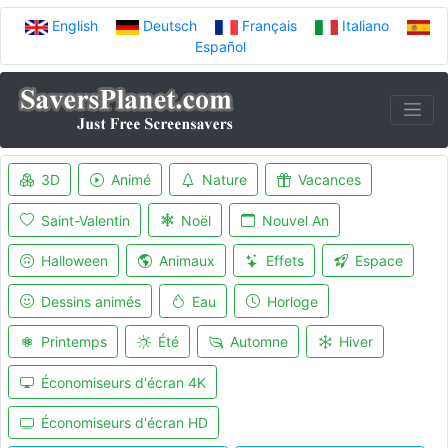
English
Deutsch
Français
Italiano
Español
3D
Animé
Nature
Vacances
Saint-Valentin
Noël
Nouvel An
Halloween
Animaux
Effets
Espace
Dessins animés
Eau
Horloge
Printemps
Été
Automne
Hiver
Économiseurs d'écran 4K
Économiseurs d'écran HD