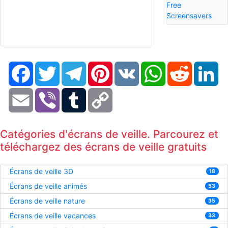
Free
Screensavers
Facebook
Twitter
Telegram
Pinterest
VK
WhatsApp
Reddit
Li
Email
Viber
Tumblr
Copy
Link
Catégories d'écrans de veille. Parcourez et
téléchargez des écrans de veille gratuits
Écrans de veille 3D
18
Écrans de veille animés
53
Écrans de veille nature
35
Écrans de veille vacances
33