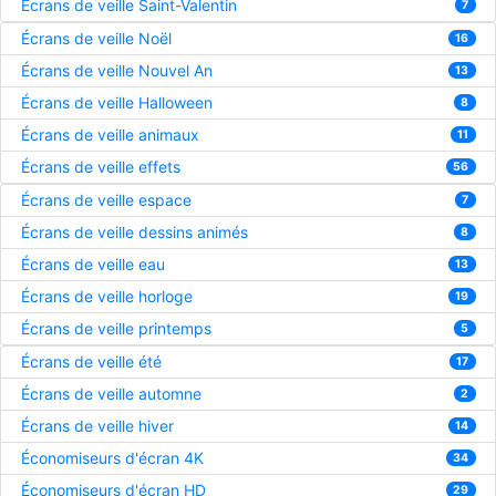
Écrans de veille Saint-Valentin
7
Écrans de veille Noël
16
Écrans de veille Nouvel An
13
Écrans de veille Halloween
8
Écrans de veille animaux
11
Écrans de veille effets
56
Écrans de veille espace
7
Écrans de veille dessins animés
8
Écrans de veille eau
13
Écrans de veille horloge
19
Écrans de veille printemps
5
Écrans de veille été
17
Écrans de veille automne
2
Écrans de veille hiver
14
Économiseurs d'écran 4K
34
Économiseurs d'écran HD
29